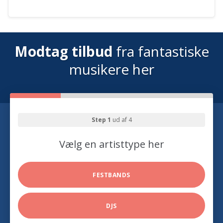
Modtag tilbud
fra fantastiske
musikere her
Step 1
ud af 4
Vælg en artisttype her
FESTBANDS
DJS