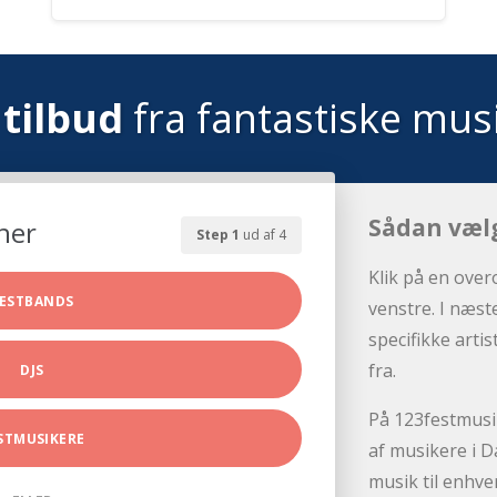
tilbud
fra fantastiske mus
Sådan væl
her
Step 1
ud af 4
Klik på en over
ESTBANDS
venstre. I næst
specifikke arti
fra.
DJS
På 123festmusik
STMUSIKERE
af musikere i D
musik til enhve