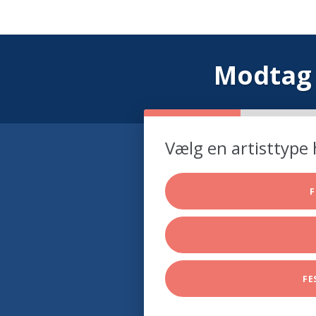
Modtag 
Vælg en artisttype 
F
FE