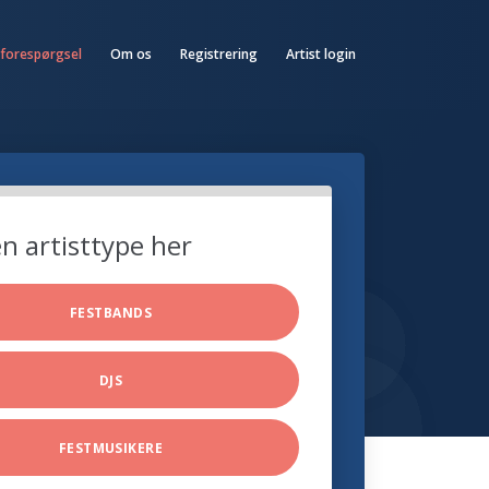
 forespørgsel
Om os
Registrering
Artist login
n artisttype her
FESTBANDS
DJS
FESTMUSIKERE