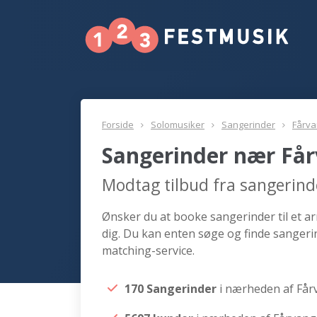
Forside
Solomusiker
Sangerinder
Fårva
Sangerinder nær Få
Modtag tilbud fra sangerin
Ønsker du at booke sangerinder til et a
dig. Du kan enten søge og finde sangeri
matching-service.
170 Sangerinder
i nærheden af Får