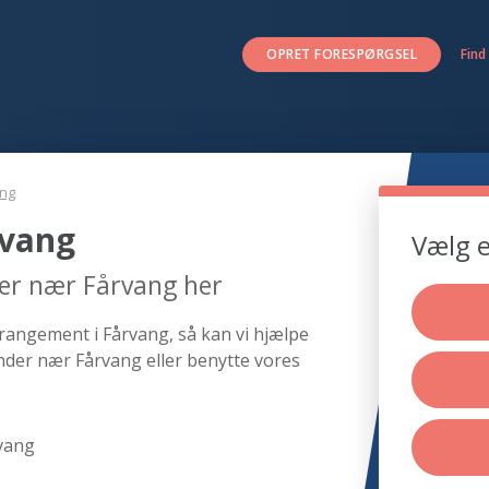
OPRET FORESPØRGSEL
Find
ng
rvang
Vælg e
der nær Fårvang her
rrangement i Fårvang, så kan vi hjælpe
nder nær Fårvang eller benytte vores
vang