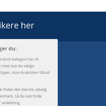
ikere her
ger du:
ordnet kategori her til
e step kan du vælge
sttyper, som du ønsker tilbud
 findes det største udvalg
anmark, så du kan finde
r anledning.