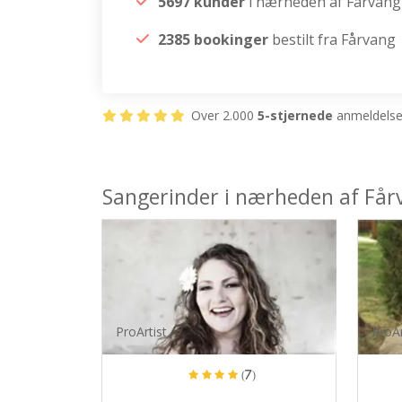
5697 kunder
i nærheden af Fårvang
2385 bookinger
bestilt fra Fårvang
Over 2.000
5-stjernede
anmeldelser
Sangerinder i nærheden af Får
ProArtist
ProAr
(7)