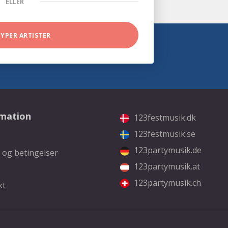
ELLER
TYPER ARTISTER
rmation
123festmusik.dk
123festmusik.se
123partymusik.de
 og betingelser
123partymusik.at
123partymusik.ch
kt