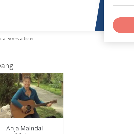
 af vores artister
vang
tist
Anja Maindal