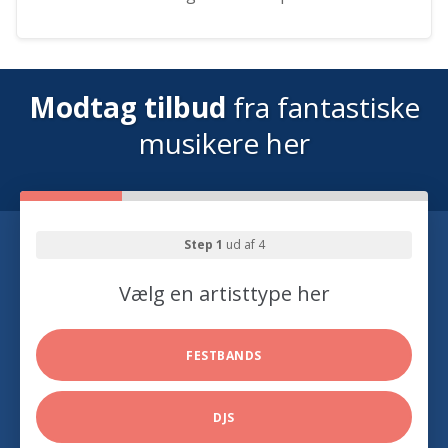
Modtag tilbud
fra fantastiske
musikere her
Step 1
ud af 4
Vælg en artisttype her
FESTBANDS
DJS