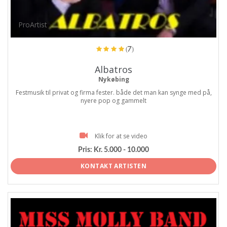
ProArtist
(7)
Albatros
Nykøbing
Festmusik til privat og firma fester. både det man kan synge med på,
nyere pop og gammelt
Klik for at se video
Pris:
Kr. 5.000 - 10.000
KONTAKT ARTISTEN