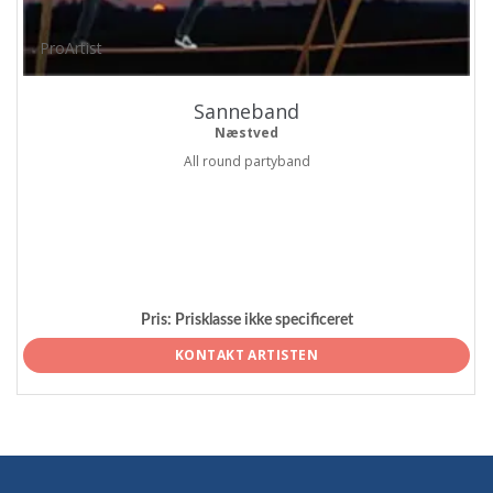
ProArtist
Sanneband
Næstved
All round partyband
Pris:
Prisklasse ikke specificeret
KONTAKT ARTISTEN