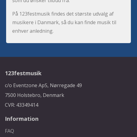
som du ønsker tilbud fra.
På 123festmusik findes det største udvalg af
musikere i Danmark, så du kan finde musik til
enhver anledning.
123festmusik
c/o Eventzone ApS, Nørregade 49
7500 Holstebro, Denmark
CVR: 43349414
Information
FAQ