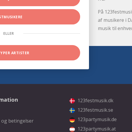
På 123festmusik
STMUSIKERE
af musikere i D
musik til enhve
ELLER
TYPER ARTISTER
rmation
123festmusik.dk
123festmusik.se
123partymusik.de
 og betingelser
123partymusik.at