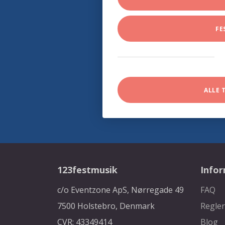
FE
ALLE 
123festmusik
Info
c/o Eventzone ApS, Nørregade 49
FAQ
7500 Holstebro, Denmark
Regler
CVR: 43349414
Blog