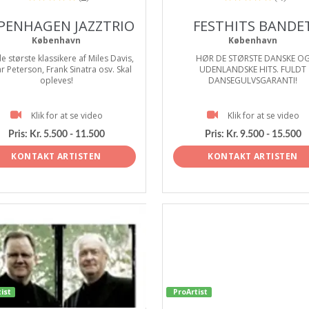
PENHAGEN JAZZTRIO
FESTHITS BANDE
København
København
e største klassikere af Miles Davis,
HØR DE STØRSTE DANSKE O
r Peterson, Frank Sinatra osv. Skal
UDENLANDSKE HITS. FULDT
opleves!
DANSEGULVSGARANTI!
Klik for at se video
Klik for at se video
Pris:
Kr. 5.500 - 11.500
Pris:
Kr. 9.500 - 15.500
KONTAKT ARTISTEN
KONTAKT ARTISTEN
ist
ProArtist