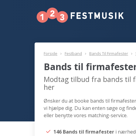
Forside
Festband
Bands Til Firmafester
Bands til firmafeste
Modtag tilbud fra bands til 
her
Ønsker du at booke bands til firmafester 
vi hjælpe dig. Du kan enten søge og find
eller benytte vores matching-service.
146 Bands til firmafester
i nærhed