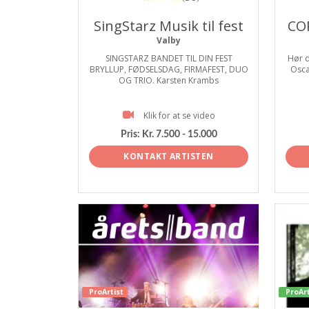
SingStarz Musik til fest
CO
Valby
SINGSTARZ BANDET TIL DIN FEST
Hør d
BRYLLUP, FØDSELSDAG, FIRMAFEST, DUO
Osca
OG TRIO. Karsten Krambs
Klik for at se video
Pris:
Kr. 7.500 - 15.000
KONTAKT ARTISTEN
ProArtist
ProArt