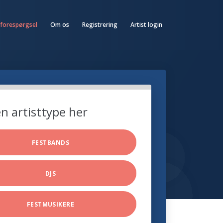
 forespørgsel
Om os
Registrering
Artist login
n artisttype her
FESTBANDS
DJS
FESTMUSIKERE