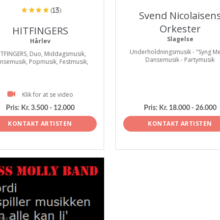
(13)
Svend Nicolaisen
Orkester
HITFINGERS
Slagelse
Hårlev
Underholdningsmusik - "Syng Me
ITFINGERS, Duo, Middagsmusik,
Dansemusik - Partymusik
nsemusik, Popmusik, Festmusik,
Klik for at se video
Pris:
Kr. 3.500 - 12.000
Pris:
Kr. 18.000 - 26.000
KONTAKT ARTISTEN
KONTAKT ARTISTEN
tist