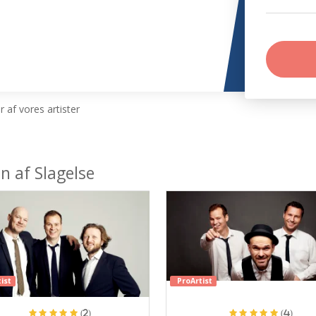
 af vores artister
n af Slagelse
ist
ProArtist
(2)
(4)