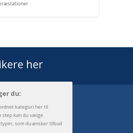
præstationer
ikere her
ger du:
ordnet kategori her til
e step kan du vælge
sttyper, som du ønsker tilbud