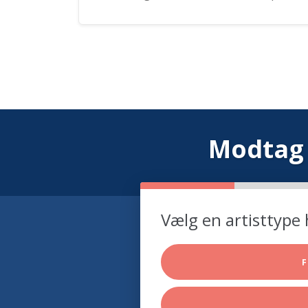
Modtag 
Vælg en artisttype 
F