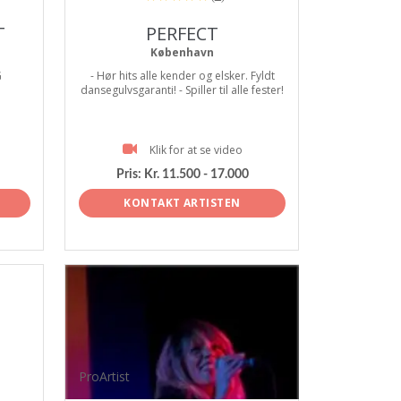
T
PERFECT
København
G
- Hør hits alle kender og elsker. Fyldt
dansegulvsgaranti! - Spiller til alle fester!
Klik for at se video
Pris:
Kr. 11.500 - 17.000
KONTAKT ARTISTEN
ProArtist