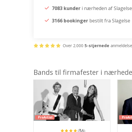
7083 kunder
i nærheden af Slagelse
3166 bookinger
bestilt fra Slagelse
Over 2.000
5-stjernede
anmeldelser
Bands til firmafester i nærhede
ProArtist
ProArt
(36)