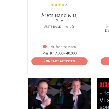
(5)
Årets Band & DJ
Sorø
ÅRETS BAND - hvert år!
H
Da
Klik for at se video
Pris:
Kr. 7.000 - 40.000
KONTAKT ARTISTEN
ProArtist
ProAr