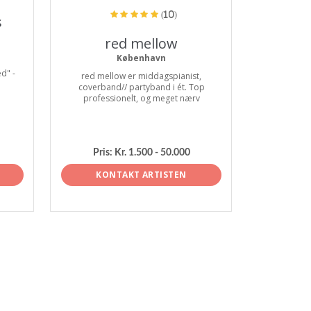
(10)
s
red mellow
København
d" -
red mellow er middagspianist,
coverband// partyband i ét. Top
professionelt, og meget nærv
Pris:
Kr. 1.500 - 50.000
KONTAKT ARTISTEN