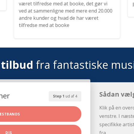
været tilfredse med at booke, det gør vi
ved at sammenligne med mere end 20.000
andre kunder og hvad de har været
tilfredse med at booke
tilbud
fra fantastiske mus
Sådan væl
her
Step 1
ud af 4
Klik på en over
ESTBANDS
venstre. I næst
specifikke arti
fra.
DJS