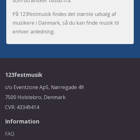
som du ønsker tilbud fra.
På 123festmusik findes det største udvalg af
musikere i Danmark, så du kan finde musik til
enhver anledning.
123festmusik
c/o Eventzone ApS, Nørregade 49
7500 Holstebro, Denmark
CVR: 43349414
Information
FAQ