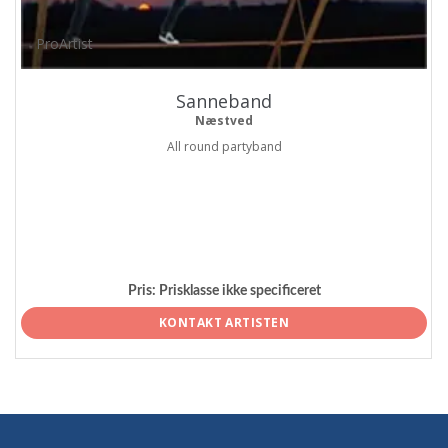
ProArtist
Sanneband
Næstved
All round partyband
Pris:
Prisklasse ikke specificeret
KONTAKT ARTISTEN