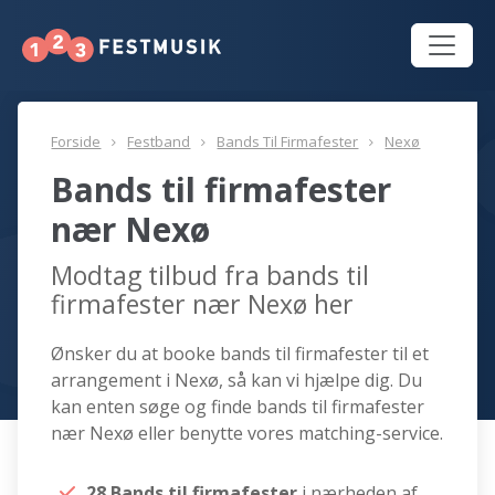
Forside
Festband
Bands Til Firmafester
Nexø
Bands til firmafester
nær Nexø
Modtag tilbud fra bands til
firmafester nær Nexø her
Ønsker du at booke bands til firmafester til et
arrangement i Nexø, så kan vi hjælpe dig. Du
kan enten søge og finde bands til firmafester
nær Nexø eller benytte vores matching-service.
28 Bands til firmafester
i nærheden af