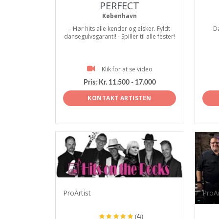
PERFECT
København
- Hør hits alle kender og elsker. Fyldt
D
dansegulvsgaranti! - Spiller til alle fester!
Klik for at se video
Pris:
Kr. 11.500 - 17.000
KONTAKT ARTISTEN
ProArtist
ProAr
(4)