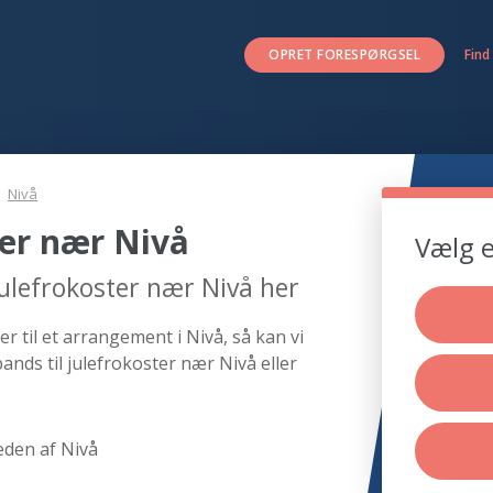
OPRET FORESPØRGSEL
Find
Nivå
ter nær Nivå
Vælg e
julefrokoster nær Nivå her
r til et arrangement i Nivå, så kan vi
ands til julefrokoster nær Nivå eller
eden af Nivå