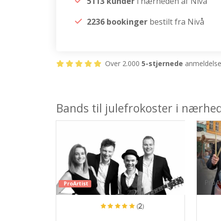
5113 kunder
i nærheden af Nivå
2236 bookinger
bestilt fra Nivå
Over 2.000
5-stjernede
anmeldelser
Bands til julefrokoster i nærhe
ProAr
ProArtist
(2)