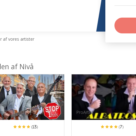
 af vores artister
den af Nivå
tist
ProArtist
(13)
(7)