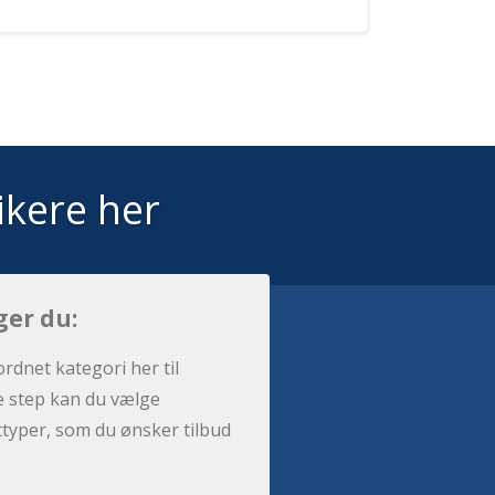
ikere her
ger du:
ordnet kategori her til
e step kan du vælge
sttyper, som du ønsker tilbud