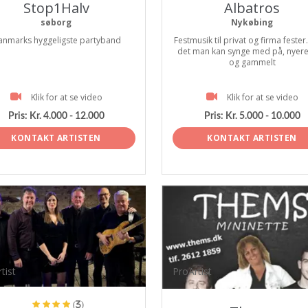
Stop1Halv
Albatros
søborg
Nykøbing
anmarks hyggeligste partyband
Festmusik til privat og firma fester
det man kan synge med på, nyer
og gammelt
Klik for at se video
Klik for at se video
Pris:
Kr. 4.000 - 12.000
Pris:
Kr. 5.000 - 10.000
KONTAKT ARTISTEN
KONTAKT ARTISTEN
tist
ProArtist
(3)