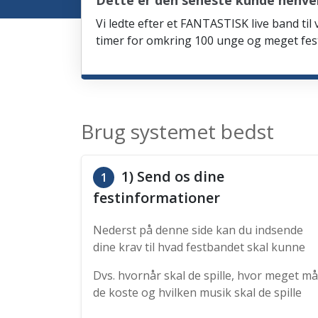
Dette er den seneste kunde henven
Vi ledte efter et FANTASTISK live band til
timer for omkring 100 unge og meget fes
Brug systemet bedst
1) Send os dine
1
festinformationer
Nederst på denne side kan du indsende
dine krav til hvad festbandet skal kunne
Dvs. hvornår skal de spille, hvor meget må
de koste og hvilken musik skal de spille