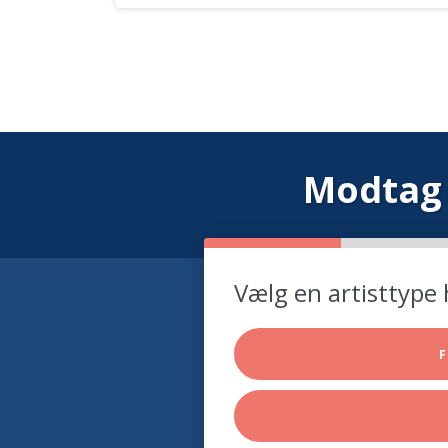
Modtag 
Vælg en artisttype 
F