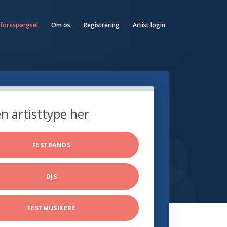
 forespørgsel
Om os
Registrering
Artist login
n artisttype her
FESTBANDS
DJS
FESTMUSIKERE