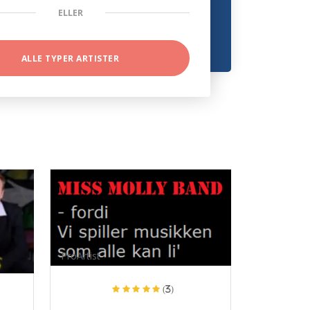
ELLER
ALLE TYPER ARTISTER
ProArtist
(3)