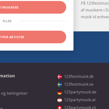
På 123festmusik
STMUSIKERE
af musikere i D
musik til enhve
ELLER
TYPER ARTISTER
rmation
123festmusik.dk
123festmusik.se
123partymusik.de
 og betingelser
123partymusik.at
123partymusik.ch
kt