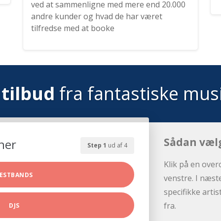
ved at sammenligne med mere end 20.000
andre kunder og hvad de har været
tilfredse med at booke
tilbud
fra fantastiske mus
Sådan væl
her
Step 1
ud af 4
Klik på en over
ESTBANDS
venstre. I næst
specifikke arti
fra.
DJS