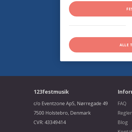
FE
ALLE 
123festmusik
Info
c/o Eventzone ApS, Nørregade 49
FAQ
7500 Holstebro, Denmark
Regler
CVR: 43349414
Blog
Konta