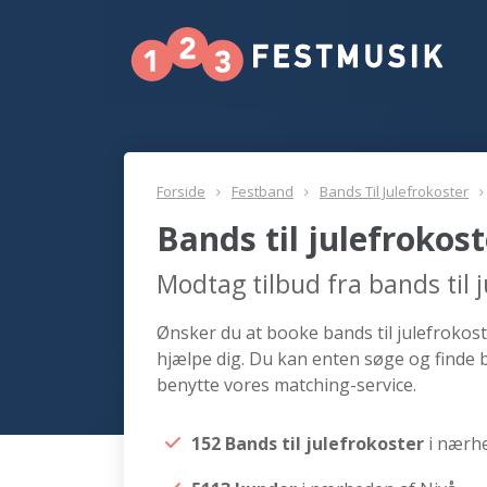
Forside
Festband
Bands Til Julefrokoster
Bands til julefrokos
Modtag tilbud fra bands til 
Ønsker du at booke bands til julefrokoste
hjælpe dig. Du kan enten søge og finde b
benytte vores matching-service.
152 Bands til julefrokoster
i nærh