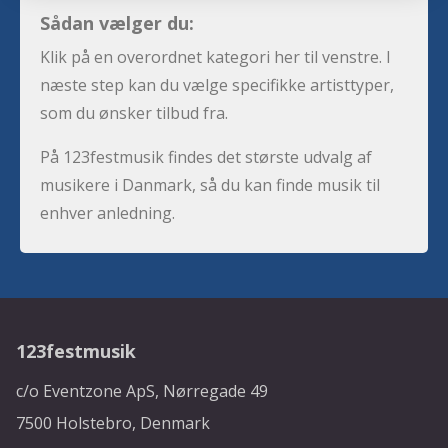
Sådan vælger du:
Klik på en overordnet kategori her til venstre. I
næste step kan du vælge specifikke artisttyper,
som du ønsker tilbud fra.
På 123festmusik findes det største udvalg af
musikere i Danmark, så du kan finde musik til
enhver anledning.
123festmusik
c/o Eventzone ApS, Nørregade 49
7500 Holstebro, Denmark