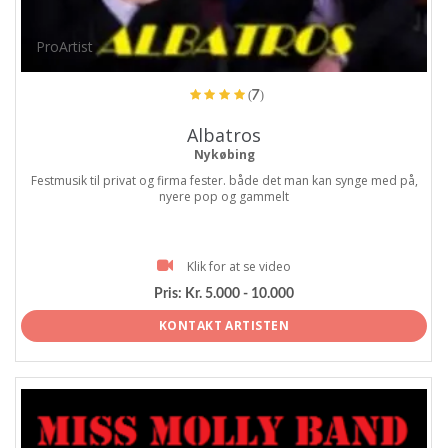
ProArtist
(7)
Albatros
Nykøbing
Festmusik til privat og firma fester. både det man kan synge med på,
nyere pop og gammelt
Klik for at se video
Pris:
Kr. 5.000 - 10.000
KONTAKT ARTISTEN