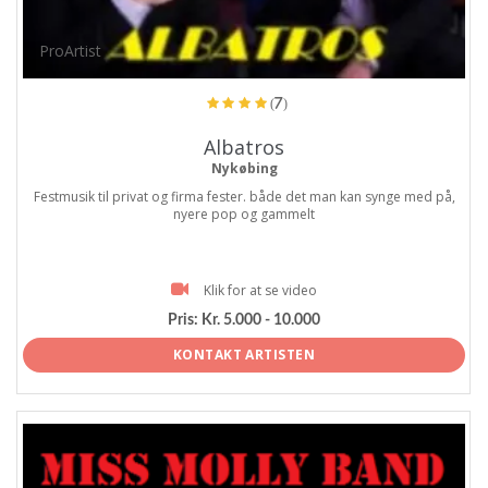
ProArtist
(7)
Albatros
Nykøbing
Festmusik til privat og firma fester. både det man kan synge med på,
nyere pop og gammelt
Klik for at se video
Pris:
Kr. 5.000 - 10.000
KONTAKT ARTISTEN