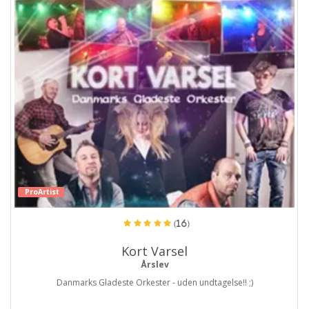
ProArtist
(16)
Kort Varsel
Årslev
Danmarks Gladeste Orkester - uden undtagelse!! ;)