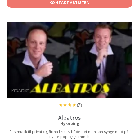
KONTAKT ARTISTEN
ProArtist
(7)
Albatros
Nykøbing
Festmusik til privat og firma fester. både det man kan synge med på,
nyere pop og gammelt