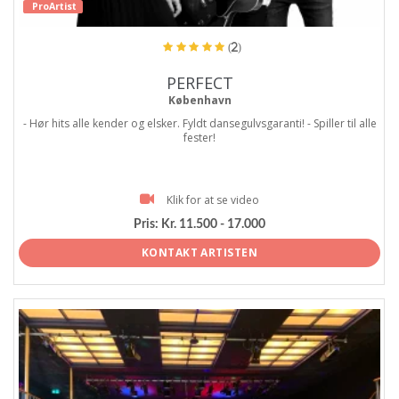
ProArtist
(2)
PERFECT
København
- Hør hits alle kender og elsker. Fyldt dansegulvsgaranti! - Spiller til alle
fester!
Klik for at se video
Pris:
Kr. 11.500 - 17.000
KONTAKT ARTISTEN