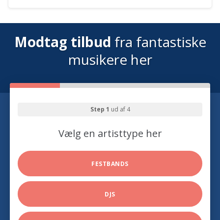
Modtag tilbud
fra fantastiske
musikere her
Step 1
ud af 4
Vælg en artisttype her
FESTBANDS
DJS