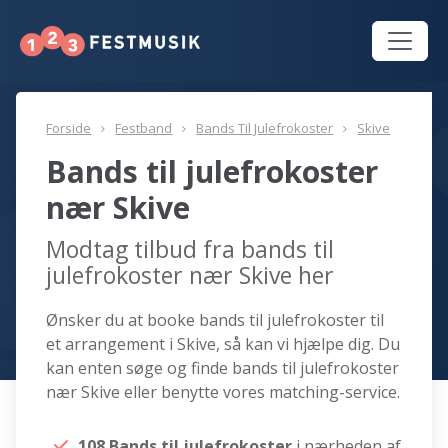
Forside
Festband
Bands Til Julefrokoster
Skive
Bands til julefrokoster
nær Skive
Modtag tilbud fra bands til
julefrokoster nær Skive her
Ønsker du at booke bands til julefrokoster til
et arrangement i Skive, så kan vi hjælpe dig. Du
kan enten søge og finde bands til julefrokoster
nær Skive eller benytte vores matching-service.
108 Bands til julefrokoster
i nærheden af