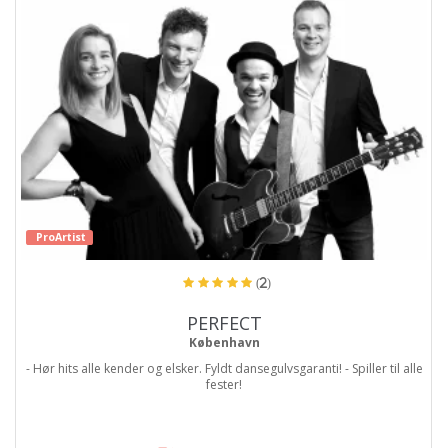
ProArtist
(2)
PERFECT
København
- Hør hits alle kender og elsker. Fyldt dansegulvsgaranti! - Spiller til alle
fester!