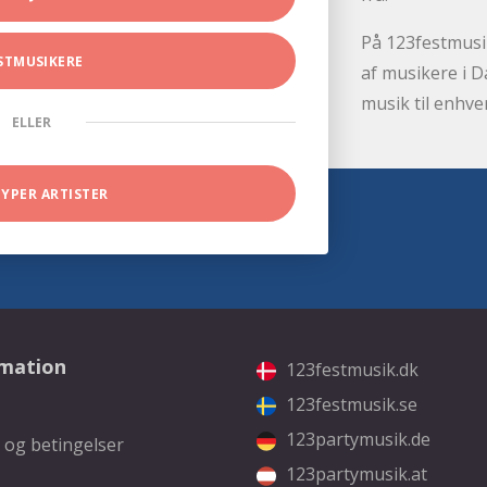
På 123festmusik
STMUSIKERE
af musikere i D
musik til enhve
ELLER
TYPER ARTISTER
rmation
123festmusik.dk
123festmusik.se
123partymusik.de
 og betingelser
123partymusik.at