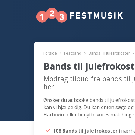
Forside
Festband
Bands Til Julefrokoster
Bands til julefrokos
Modtag tilbud fra bands til
her
Ønsker du at booke bands til julefrokost
kan vi hjælpe dig. Du kan enten søge og 
Harboøre eller benytte vores matching-s
108 Bands til julefrokoster
i nærh