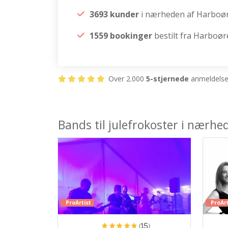
3693 kunder
i nærheden af Harboø
1559 bookinger
bestilt fra Harboør
Over 2.000
5-stjernede
anmeldelser
Bands til julefrokoster i nærh
ProArtist
ProArt
(15)