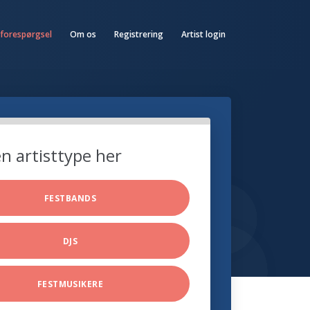
 forespørgsel
Om os
Registrering
Artist login
n artisttype her
FESTBANDS
DJS
FESTMUSIKERE