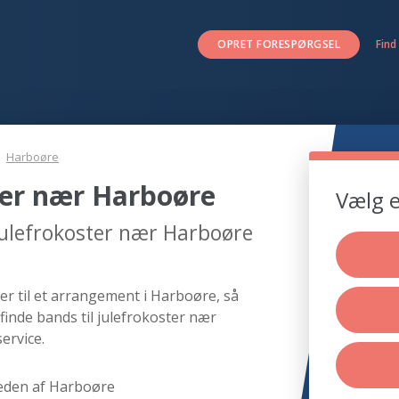
OPRET FORESPØRGSEL
Find
Harboøre
ter nær Harboøre
Vælg e
 julefrokoster nær Harboøre
er til et arrangement i Harboøre, så
finde bands til julefrokoster nær
ervice.
eden af Harboøre