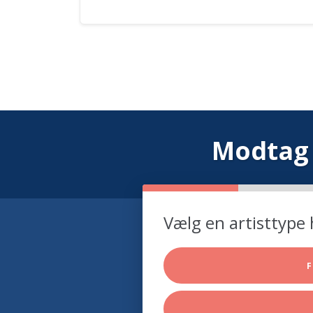
Modtag 
Vælg en artisttype 
F