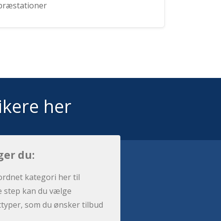
præstationer
ikere her
ger du:
ordnet kategori her til
e step kan du vælge
sttyper, som du ønsker tilbud