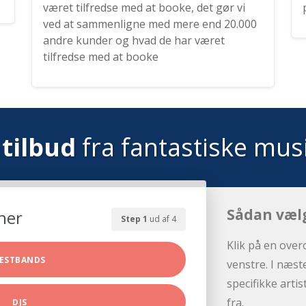
været tilfredse med at booke, det gør vi
ved at sammenligne med mere end 20.000
andre kunder og hvad de har været
tilfredse med at booke
tilbud
fra fantastiske mus
Sådan væl
her
Step 1
ud af 4
Klik på en over
ESTBANDS
venstre. I næst
specifikke arti
fra.
DJS