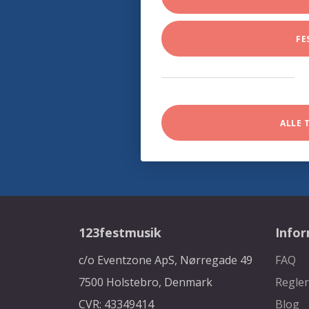
FE
ALLE 
123festmusik
Info
c/o Eventzone ApS, Nørregade 49
FAQ
7500 Holstebro, Denmark
Regler
CVR: 43349414
Blog