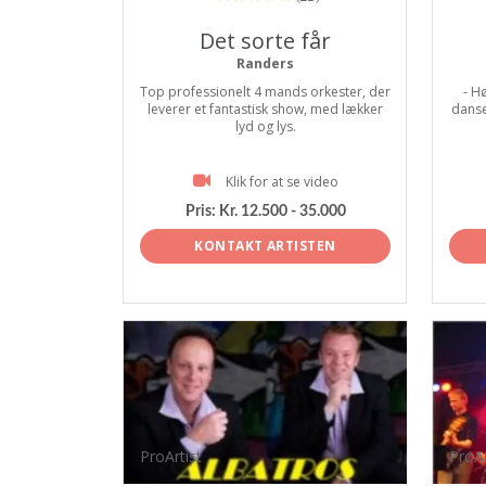
Det sorte får
Randers
Top professionelt 4 mands orkester, der
- Hø
leverer et fantastisk show, med lækker
danseg
lyd og lys.
Klik for at se video
Pris:
Kr. 12.500 - 35.000
KONTAKT ARTISTEN
ProArtist
ProAr