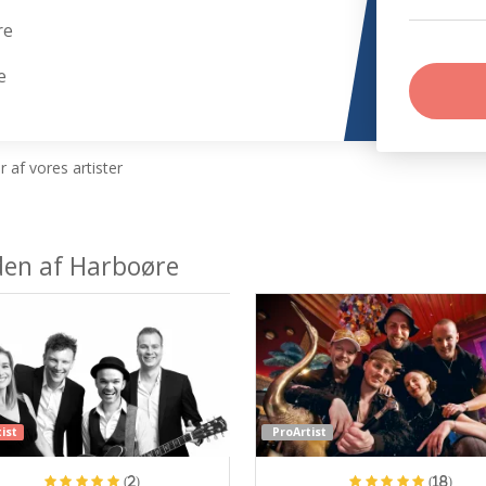
re
e
 af vores artister
eden af Harboøre
ist
ProArtist
(2)
(18)