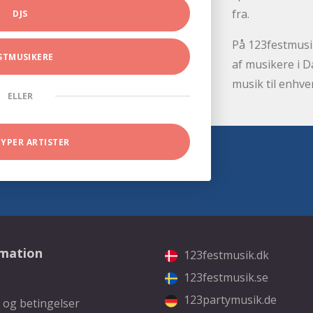
fra.
DJS
På 123festmusik
STMUSIKERE
af musikere i D
musik til enhve
ELLER
TYPER ARTISTER
rmation
123festmusik.dk
123festmusik.se
123partymusik.de
 og betingelser