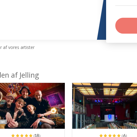
 af vores artister
en af Jelling
ProArtist
ist
(18)
(6)