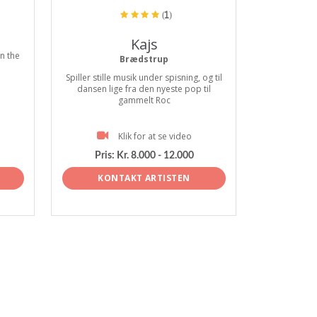
(1)
Kajs
n the
Brædstrup
Spiller stille musik under spisning, og til
dansen lige fra den nyeste pop til
gammelt Roc
Klik for at se video
Pris:
Kr. 8.000 - 12.000
KONTAKT ARTISTEN