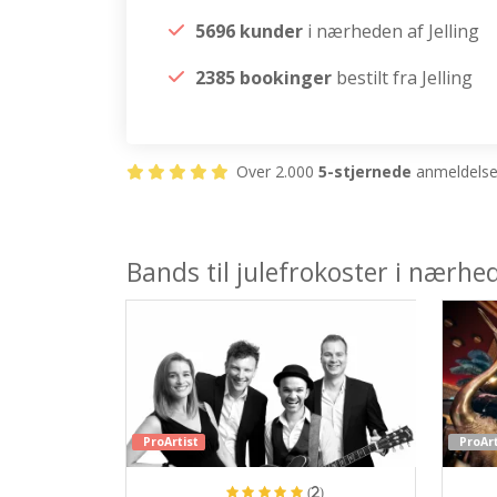
5696 kunder
i nærheden af Jelling
2385 bookinger
bestilt fra Jelling
Over 2.000
5-stjernede
anmeldelser
Bands til julefrokoster i nærhed
ProArtist
ProArt
(2)