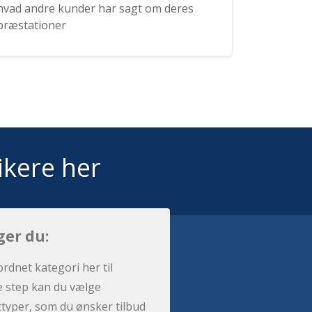
hvad andre kunder har sagt om deres
præstationer
ikere her
ger du:
ordnet kategori her til
e step kan du vælge
sttyper, som du ønsker tilbud