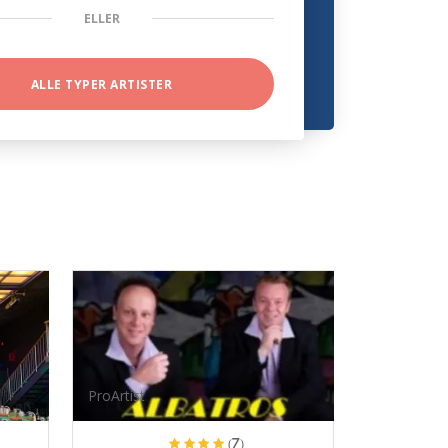
ELLER
ALLE TYPER ARTISTER
ProArtist
(7)