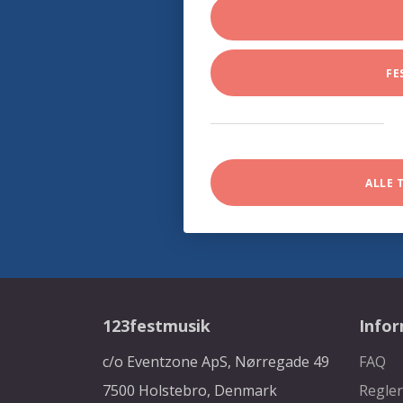
FE
ALLE 
123festmusik
Info
c/o Eventzone ApS, Nørregade 49
FAQ
7500 Holstebro, Denmark
Regler