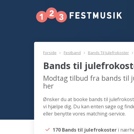
Forside
Festband
Bands Til Julefrokoster
Bands til julefrokost
Modtag tilbud fra bands til j
her
Ønsker du at booke bands til julefrokoste
vi hjælpe dig. Du kan enten søge og finde
eller benytte vores matching-service.
170 Bands til julefrokoster
i nærhe