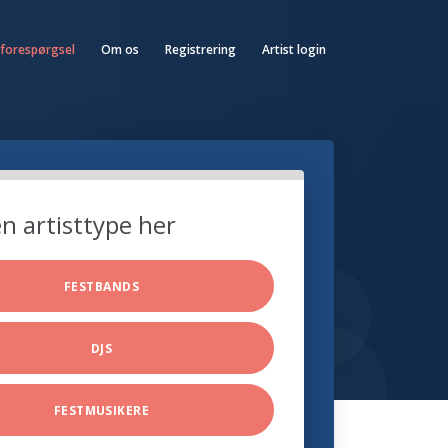
 forespørgsel
Om os
Registrering
Artist login
n artisttype her
FESTBANDS
DJS
FESTMUSIKERE