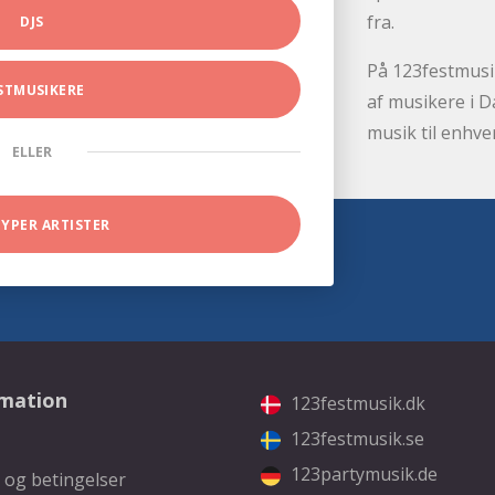
fra.
DJS
På 123festmusik
STMUSIKERE
af musikere i D
musik til enhve
ELLER
TYPER ARTISTER
rmation
123festmusik.dk
123festmusik.se
123partymusik.de
 og betingelser