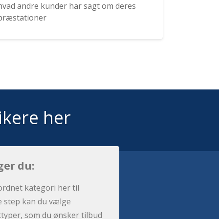
hvad andre kunder har sagt om deres
præstationer
ikere her
ger du:
ordnet kategori her til
e step kan du vælge
sttyper, som du ønsker tilbud