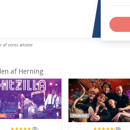
 af vores artister
den af Herning
ist
ProArtist
(31)
(18)