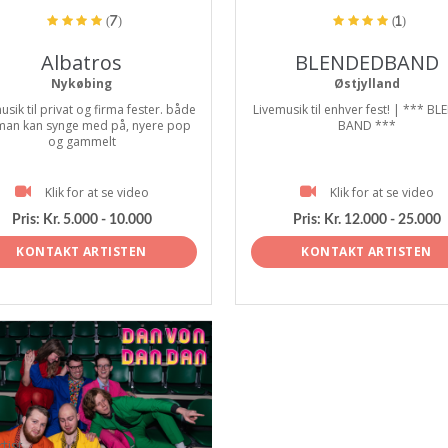
(7)
(1)
Albatros
BLENDEDBAND
Nykøbing
Østjylland
usik til privat og firma fester. både
Livemusik til enhver fest! | *** B
man kan synge med på, nyere pop
BAND ***
og gammelt
Klik for at se video
Klik for at se video
Pris:
Kr. 5.000 - 10.000
Pris:
Kr. 12.000 - 25.000
KONTAKT ARTISTEN
KONTAKT ARTISTEN
tist