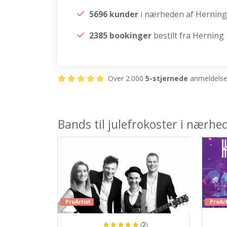
5696 kunder
i nærheden af Herning
2385 bookinger
bestilt fra Herning
Over 2.000
5-stjernede
anmeldelser
Bands til julefrokoster i nærhe
ProArtist
ProArt
(2)