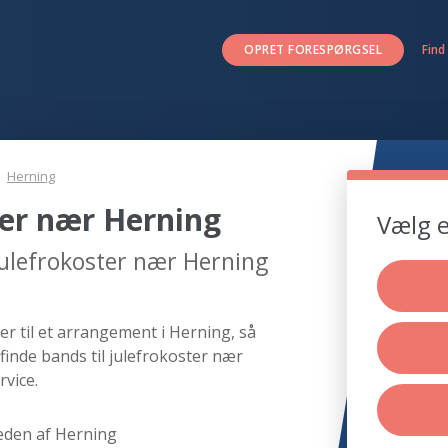
OPRET FORESPØRGSEL
Find
Herning
ter nær Herning
Vælg e
julefrokoster nær Herning
er til et arrangement i Herning, så
finde bands til julefrokoster nær
vice.
eden af Herning