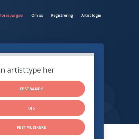
 forespørgsel
Om os
Registrering
Artist login
n artisttype her
FESTBANDS
DJS
FESTMUSIKERE