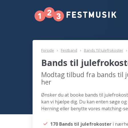
Forside
Festband
Bands Til Julefrokoster
Bands til julefrokos
Modtag tilbud fra bands til 
her
Ønsker du at booke bands til julefrokost
kan vi hjælpe dig. Du kan enten søge og 
Herning eller benytte vores matching-ser
170 Bands til julefrokoster
i nærh