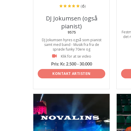
(6)
DJ Jokumsen (også
pianist)
Festm
9575
det 
DJ Jokumsen hyres også som pianist
samt med band - Musik fra fra de
sprøde funky 70ere og
Klik for at se video
Pris:
Kr. 2.500 - 30.000
KONTAKT ARTISTEN
ProArtist
ProAr