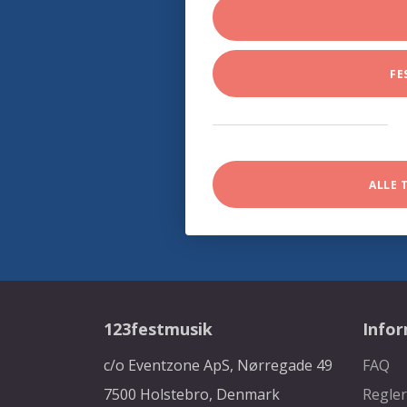
FE
ALLE 
123festmusik
Info
c/o Eventzone ApS, Nørregade 49
FAQ
7500 Holstebro, Denmark
Regler