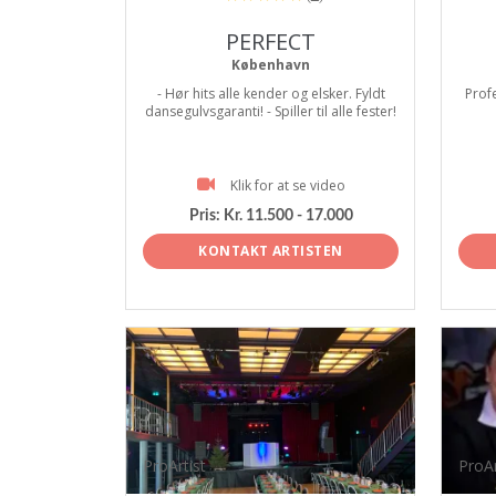
PERFECT
København
- Hør hits alle kender og elsker. Fyldt
Profe
dansegulvsgaranti! - Spiller til alle fester!
Klik for at se video
Pris:
Kr. 11.500 - 17.000
KONTAKT ARTISTEN
ProArtist
ProAr