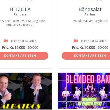
HITZILLA
Båndsalat
Randers
Aarhus
ssionel 100% LIVE :: Musikglæde ::
Det ultimative partyband
Højt service niveau ::
Klik for at se video
Klik for at se video
Pris:
Kr. 12.000 - 50.000
Pris:
Kr. 20.000 - 50.000
KONTAKT ARTISTEN
KONTAKT ARTISTEN
tist
ProArtist