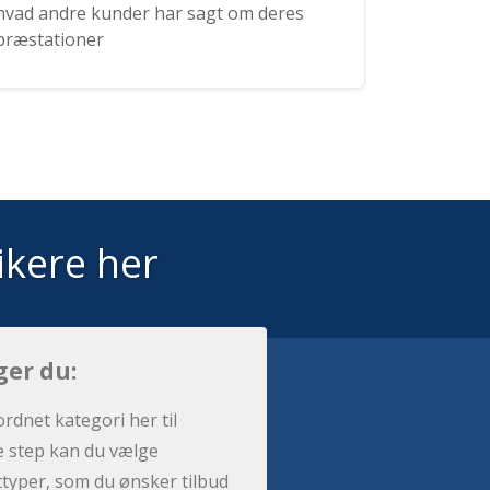
hvad andre kunder har sagt om deres
præstationer
ikere her
ger du:
ordnet kategori her til
e step kan du vælge
sttyper, som du ønsker tilbud