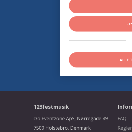
FE
ALLE 
123festmusik
Info
c/o Eventzone ApS, Nørregade 49
FAQ
7500 Holstebro, Denmark
Regler