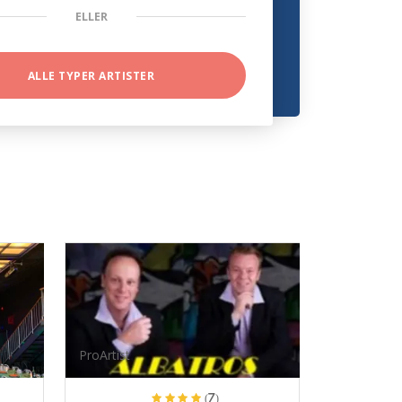
ELLER
ALLE TYPER ARTISTER
ProArtist
(7)