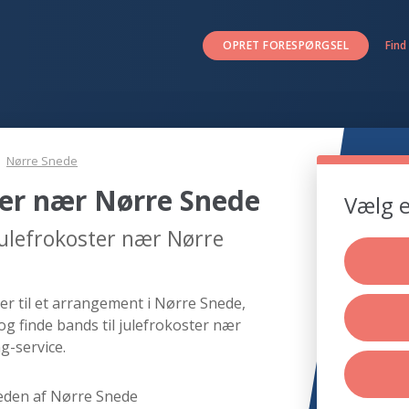
OPRET FORESPØRGSEL
Find
Nørre Snede
ter nær Nørre Snede
Vælg e
julefrokoster nær Nørre
er til et arrangement i Nørre Snede,
og finde bands til julefrokoster nær
g-service.
eden af Nørre Snede