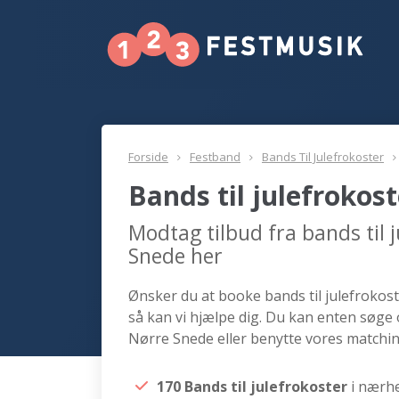
Forside
Festband
Bands Til Julefrokoster
Bands til julefrokos
Modtag tilbud fra bands til 
Snede her
Ønsker du at booke bands til julefrokost
så kan vi hjælpe dig. Du kan enten søge 
Nørre Snede eller benytte vores matchin
170 Bands til julefrokoster
i nærh