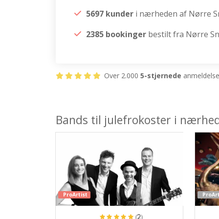
5697 kunder
i nærheden af Nørre 
2385 bookinger
bestilt fra Nørre S
Over 2.000
5-stjernede
anmeldelser
Bands til julefrokoster i nærh
ProArtist
ProArt
(2)