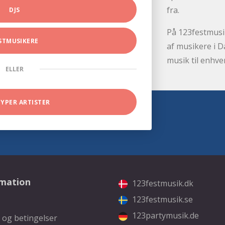
fra.
DJS
På 123festmusik
STMUSIKERE
af musikere i D
musik til enhve
ELLER
TYPER ARTISTER
rmation
123festmusik.dk
123festmusik.se
123partymusik.de
 og betingelser