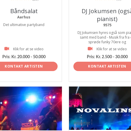
Båndsalat
DJ Jokumsen (ogs
Aarhus
pianist)
Det ultimative partyband
9575
DJ Jokumsen hyres også som pia
samt med band - Musik fra fra
sprøde funky 70ere og
Klik for at se video
Klik for at se video
Pris:
Kr. 20.000 - 50.000
Pris:
Kr. 2.500 - 30.000
KONTAKT ARTISTEN
KONTAKT ARTISTEN
tist
ProArtist