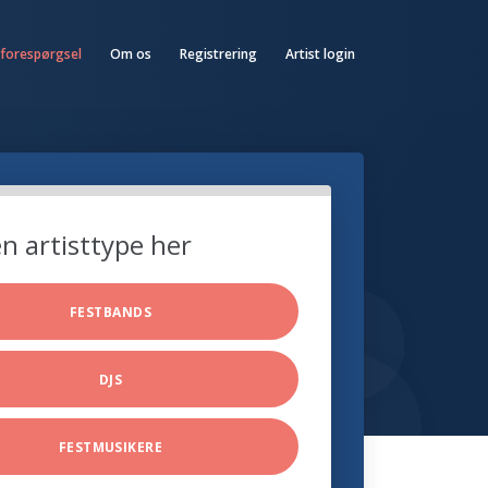
 forespørgsel
Om os
Registrering
Artist login
n artisttype her
FESTBANDS
DJS
FESTMUSIKERE