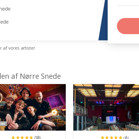
Snede
nede
 af vores artister
eden af Nørre Snede
ProArtist
ist
(18)
(6)