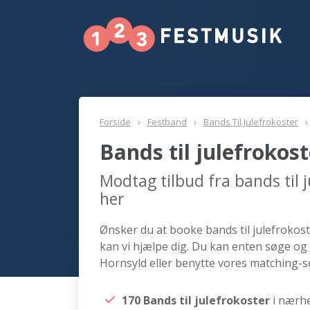
Forside
Festband
Bands Til Julefrokoster
Bands til julefrokos
Modtag tilbud fra bands til 
her
Ønsker du at booke bands til julefrokost
kan vi hjælpe dig. Du kan enten søge og 
Hornsyld eller benytte vores matching-se
170 Bands til julefrokoster
i nærh