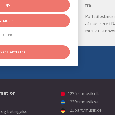
fra.
DJS
På 123festmusik
STMUSIKERE
af musikere i D
musik til enhve
ELLER
TYPER ARTISTER
rmation
123festmusik.dk
123festmusik.se
123partymusik.de
 og betingelser