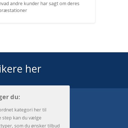
hvad andre kunder har sagt om deres
præstationer
ikere her
ger du:
ordnet kategori her til
e step kan du vælge
sttyper, som du ønsker tilbud