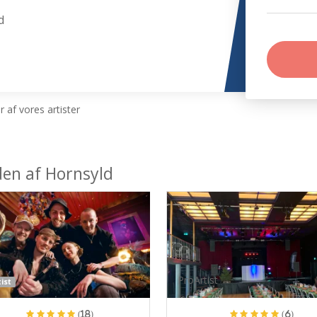
d
 af vores artister
den af Hornsyld
ProArtist
ist
(18)
(6)