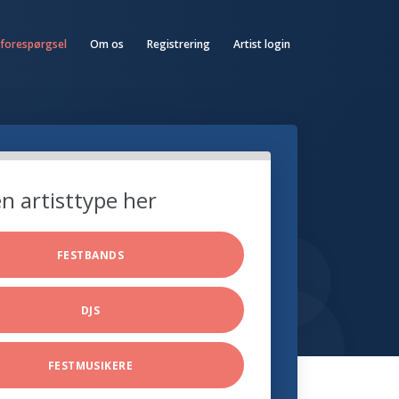
 forespørgsel
Om os
Registrering
Artist login
n artisttype her
FESTBANDS
DJS
FESTMUSIKERE