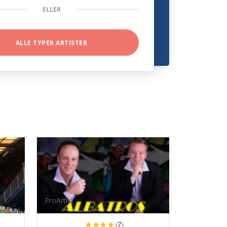
ELLER
ALLE TYPER ARTISTER
ProArtist
(7)