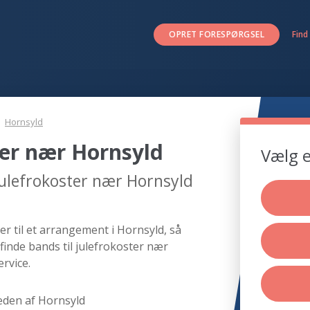
OPRET FORESPØRGSEL
Find
Hornsyld
ter nær Hornsyld
Vælg e
julefrokoster nær Hornsyld
er til et arrangement i Hornsyld, så
finde bands til julefrokoster nær
rvice.
eden af Hornsyld