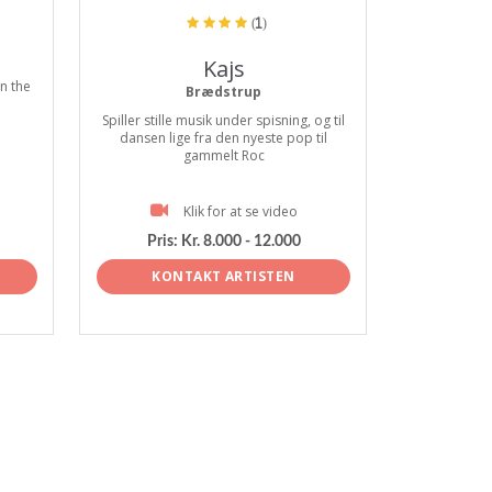
(1)
Kajs
n the
Brædstrup
Spiller stille musik under spisning, og til
dansen lige fra den nyeste pop til
gammelt Roc
Klik for at se video
Pris:
Kr. 8.000 - 12.000
KONTAKT ARTISTEN