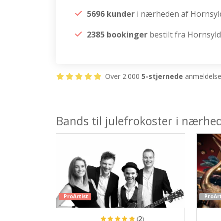
5696 kunder
i nærheden af Hornsyl
2385 bookinger
bestilt fra Hornsyld
Over 2.000
5-stjernede
anmeldelser
Bands til julefrokoster i nærhe
ProArtist
ProArt
(2)