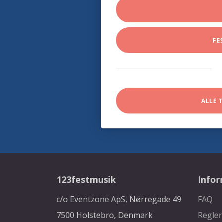
FE
ALLE 
123festmusik
Info
c/o Eventzone ApS, Nørregade 49
FAQ
7500 Holstebro, Denmark
Regler