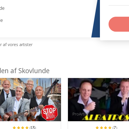
de
de
 af vores artister
den af Skovlunde
tist
ProArtist
(13)
(7)