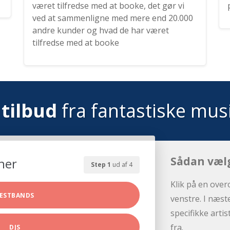
været tilfredse med at booke, det gør vi
ved at sammenligne med mere end 20.000
andre kunder og hvad de har været
tilfredse med at booke
tilbud
fra fantastiske mus
Sådan væl
her
Step 1
ud af 4
Klik på en over
ESTBANDS
venstre. I næst
specifikke arti
fra.
DJS