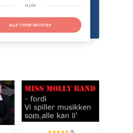
ELLER
ALLE TYPER ARTISTER
ProArtist
(3)