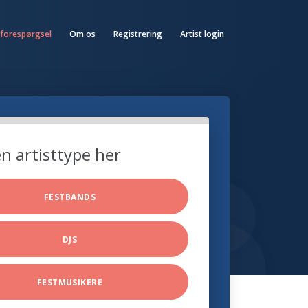
 forespørgsel
Om os
Registrering
Artist login
n artisttype her
FESTBANDS
DJS
FESTMUSIKERE