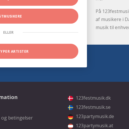
På 123festmusik
STMUSIKERE
af musikere i D
musik til enhve
ELLER
TYPER ARTISTER
rmation
123festmusik.dk
123festmusik.se
123partymusik.de
 og betingelser
123partymusik.at