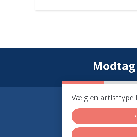
Modtag 
Vælg en artisttype 
F