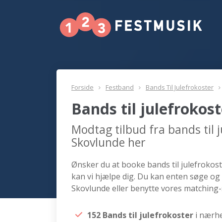
Forside
Festband
Bands Til Julefrokoster
Bands til julefrokos
Modtag tilbud fra bands til 
Skovlunde her
Ønsker du at booke bands til julefrokost
kan vi hjælpe dig. Du kan enten søge og 
Skovlunde eller benytte vores matching-
152 Bands til julefrokoster
i nærh