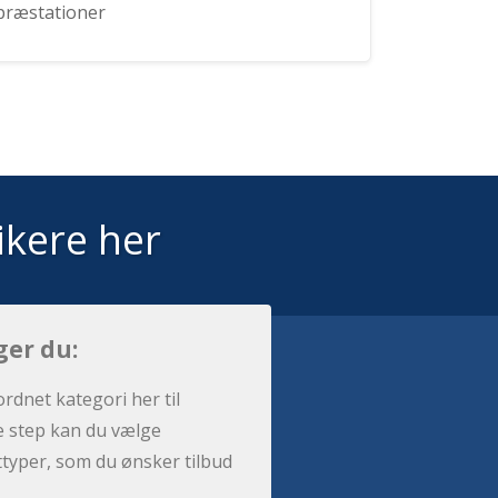
præstationer
ikere her
ger du:
ordnet kategori her til
e step kan du vælge
sttyper, som du ønsker tilbud