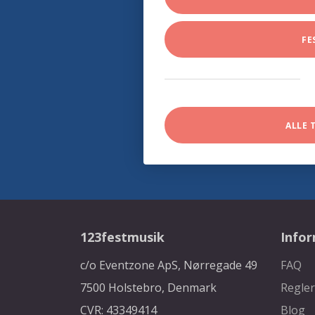
FE
ALLE 
123festmusik
Info
c/o Eventzone ApS, Nørregade 49
FAQ
7500 Holstebro, Denmark
Regler
CVR: 43349414
Blog