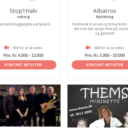
Stop1Halv
Albatros
søborg
Nykøbing
anmarks hyggeligste partyband
Festmusik til privat og firma fester
det man kan synge med på, nyer
og gammelt
Klik for at se video
Klik for at se video
Pris:
Kr. 4.000 - 12.000
Pris:
Kr. 5.000 - 10.000
KONTAKT ARTISTEN
KONTAKT ARTISTEN
tist
ProArtist