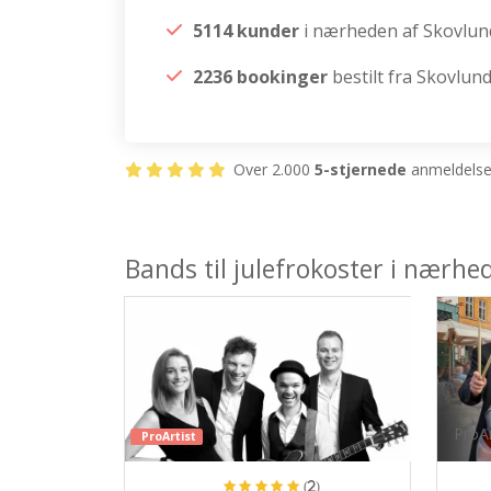
5114 kunder
i nærheden af Skovlun
2236 bookinger
bestilt fra Skovlun
Over 2.000
5-stjernede
anmeldelser
Bands til julefrokoster i nærhe
ProAr
ProArtist
(2)