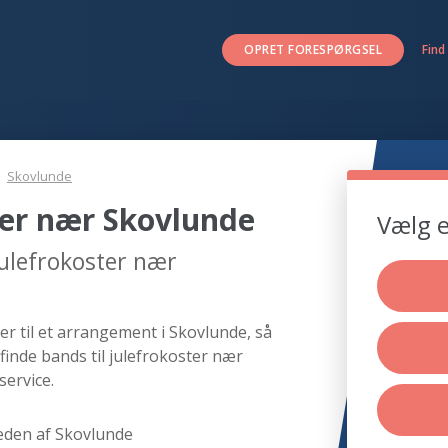
OPRET FORESPØRGSEL
Find
Skovlunde
ter nær Skovlunde
Vælg e
julefrokoster nær
er til et arrangement i Skovlunde, så
finde bands til julefrokoster nær
service.
eden af Skovlunde