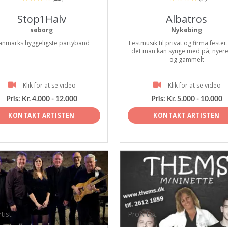
Stop1Halv
Albatros
søborg
Nykøbing
anmarks hyggeligste partyband
Festmusik til privat og firma fester
det man kan synge med på, nyer
og gammelt
Klik for at se video
Klik for at se video
Pris:
Kr. 4.000 - 12.000
Pris:
Kr. 5.000 - 10.000
KONTAKT ARTISTEN
KONTAKT ARTISTEN
tist
ProArtist