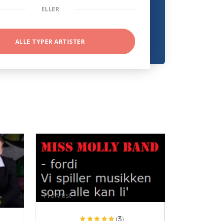
ELLER
ALLE TYPER ARTISTER
ProArtist
(3)