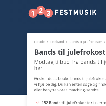
Forside
Festband
Bands Til Julefrokoster
Bands til julefrokos
Modtag tilbud fra bands til 
her
Ønsker du at booke bands til julefrokost
vi hjælpe dig. Du kan enten søge og find
eller benytte vores matching-service.
152 Bands til julefrokoster
i nærh