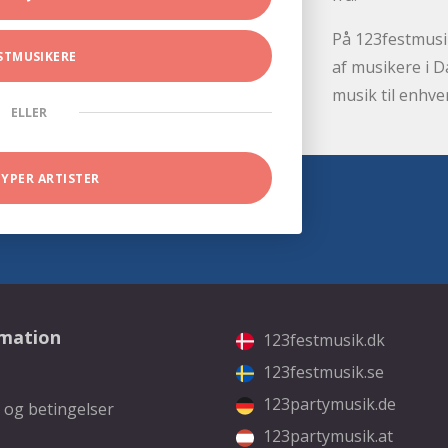
På 123festmusik
STMUSIKERE
af musikere i D
musik til enhve
ELLER
TYPER ARTISTER
rmation
123festmusik.dk
123festmusik.se
123partymusik.de
 og betingelser
123partymusik.at