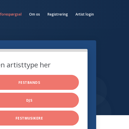
 forespørgsel
Om os
Registrering
Artist login
n artisttype her
FESTBANDS
DJS
FESTMUSIKERE