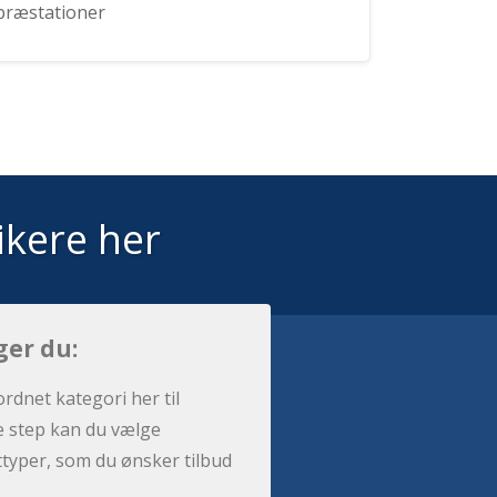
præstationer
ikere her
ger du:
ordnet kategori her til
e step kan du vælge
sttyper, som du ønsker tilbud