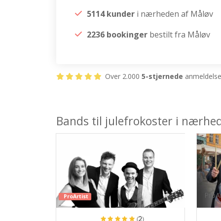
5114 kunder
i nærheden af Måløv
2236 bookinger
bestilt fra Måløv
Over 2.000
5-stjernede
anmeldelser
Bands til julefrokoster i nærhe
ProAr
ProArtist
(2)