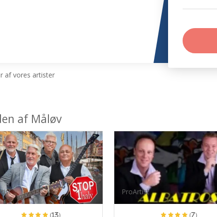
 af vores artister
den af Måløv
tist
ProArtist
(13)
(7)