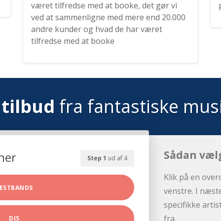
været tilfredse med at booke, det gør vi
ved at sammenligne med mere end 20.000
andre kunder og hvad de har været
tilfredse med at booke
tilbud
fra fantastiske mus
Sådan væl
her
Step 1
ud af 4
Klik på en over
ESTBANDS
venstre. I næst
specifikke arti
fra.
DJS