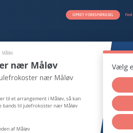
OPRET FORESPØRGSEL
Find
Måløv
ter nær Måløv
Vælg e
julefrokoster nær Måløv
er til et arrangement i Måløv, så kan
e bands til julefrokoster nær Måløv
eden af Måløv