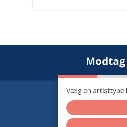
Modtag 
Vælg en artisttype 
F