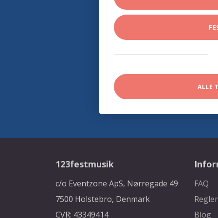
FE
ALLE 
123festmusik
Info
c/o Eventzone ApS, Nørregade 49
FAQ
7500 Holstebro, Denmark
Regler
CVR: 43349414
Blog