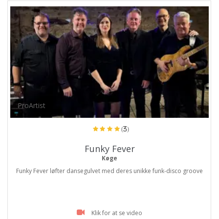
ProArtist
(3)
Funky Fever
Køge
Funky Fever løfter dansegulvet med deres unikke funk-disco groove
Klik for at se video