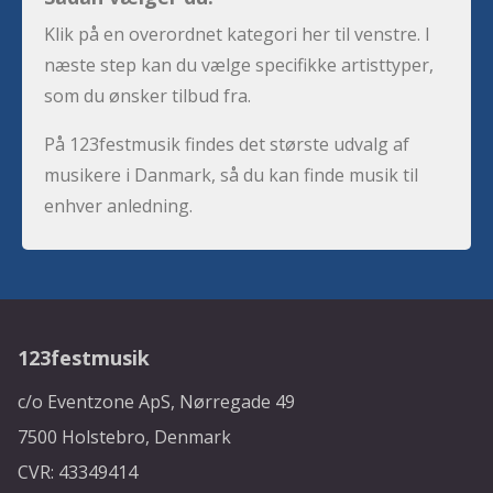
Klik på en overordnet kategori her til venstre. I
næste step kan du vælge specifikke artisttyper,
som du ønsker tilbud fra.
På 123festmusik findes det største udvalg af
musikere i Danmark, så du kan finde musik til
enhver anledning.
123festmusik
c/o Eventzone ApS, Nørregade 49
7500 Holstebro, Denmark
CVR: 43349414