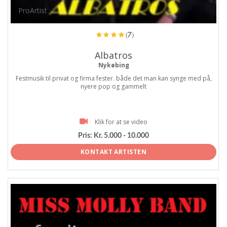
ProArtist
(7)
Albatros
Nykøbing
Festmusik til privat og firma fester. både det man kan synge med på,
nyere pop og gammelt
Klik for at se video
Pris:
Kr. 5.000 - 10.000
KONTAKT ARTISTEN