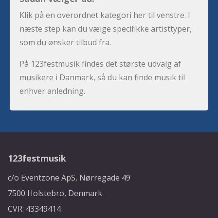
Klik på en overordnet kategori her til venstre. I
næste step kan du vælge specifikke artisttyper,
som du ønsker tilbud fra.
På 123festmusik findes det største udvalg af
musikere i Danmark, så du kan finde musik til
enhver anledning.
123festmusik
c/o Eventzone ApS, Nørregade 49
7500 Holstebro, Denmark
CVR: 43349414