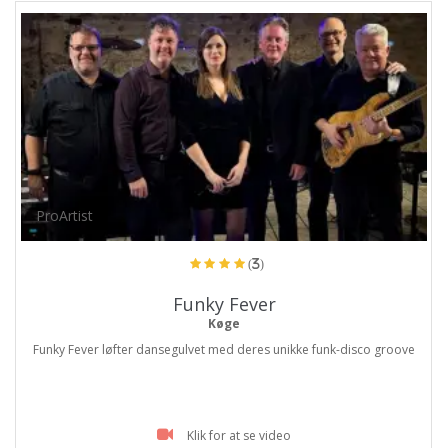
ProArtist
(3)
Funky Fever
Køge
Funky Fever løfter dansegulvet med deres unikke funk-disco groove
Klik for at se video