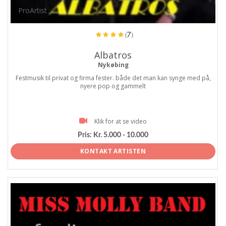
ProArtist
(7)
Albatros
Nykøbing
Festmusik til privat og firma fester. både det man kan synge med på,
nyere pop og gammelt
Klik for at se video
Pris:
Kr. 5.000 - 10.000
KONTAKT ARTISTEN