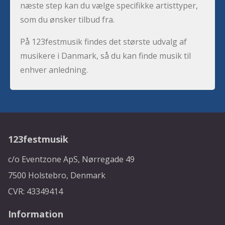
næste step kan du vælge specifikke artisttyper,
som du ønsker tilbud fra.
På 123festmusik findes det største udvalg af
musikere i Danmark, så du kan finde musik til
enhver anledning.
123festmusik
c/o Eventzone ApS, Nørregade 49
7500 Holstebro, Denmark
CVR: 43349414
Information