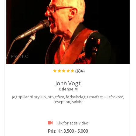
ProArtist
(184)
John Vogt
Odense M
Jeg spiller til bryllup, privatfest, fødselsdag, firmafest, julefrokost,
reseption, sølvbr
Klik for at se video
Pris:
Kr. 3.500 - 5.000