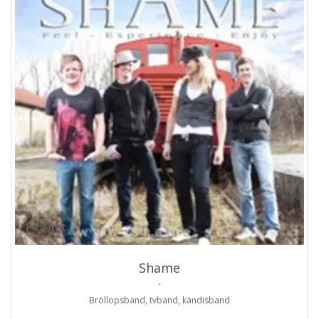
ProArtist
Shame
.
Bröllopsband, tvband, kändisband