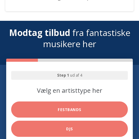
Modtag tilbud
fra fantastiske
musikere her
Step 1
ud af 4
Vælg en artisttype her
FESTBANDS
DJS