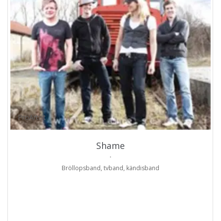
ProArtist
Shame
.
Bröllopsband, tvband, kändisband