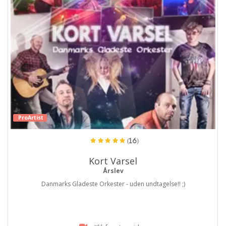
ProArtist
(16)
Kort Varsel
Årslev
Danmarks Gladeste Orkester - uden undtagelse!! ;)