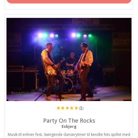
ProArtist
(1)
Party On The Rocks
Esbjerg
Musik til enhver fest. Swingende danserytmer til kendte hits spillet med