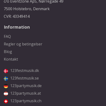
c/o Eventzone ApS, Nørregade 49
7500 Holstebro, Denmark
CVR: 43349414
Information
FAQ
Regler og betingelser
Blog
Kontakt
123festmusik.dk
123festmusik.se
123partymusik.de
123partymusik.at
123partymusik.ch