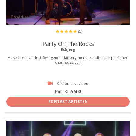
ProArtist
(1)
Party On The Rocks
Esbjerg
Musik til enhver fest. Swingende danserytmer til kendte hits spillet med
charme, selvtilli
Klik for at se video
Pris:
Kr. 6.500
KONTAKT ARTISTEN