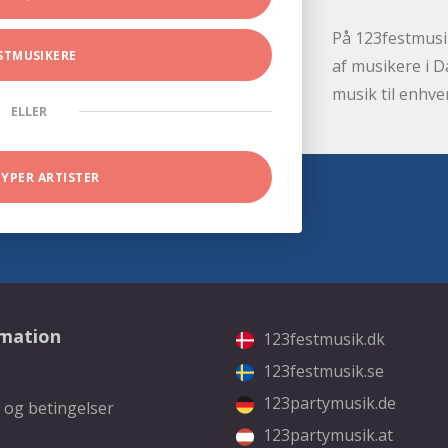
På 123festmusik
STMUSIKERE
af musikere i D
musik til enhve
ELLER
TYPER ARTISTER
rmation
123festmusik.dk
123festmusik.se
123partymusik.de
 og betingelser
123partymusik.at