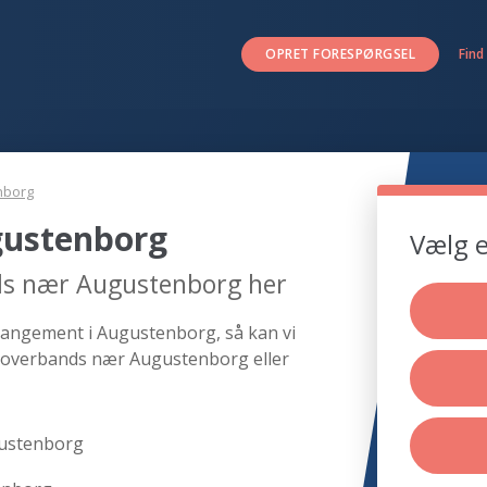
OPRET FORESPØRGSEL
Find
nborg
gustenborg
Vælg e
ds nær Augustenborg her
rangement i Augustenborg, så kan vi
 coverbands nær Augustenborg eller
gustenborg