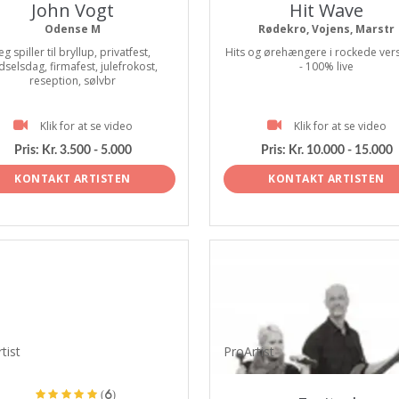
John Vogt
Hit Wave
Odense M
Rødekro, Vojens, Marstr
eg spiller til bryllup, privatfest,
Hits og ørehængere i rockede ver
dselsdag, firmafest, julefrokost,
- 100% live
reseption, sølvbr
Klik for at se video
Klik for at se video
Pris:
Kr. 3.500 - 5.000
Pris:
Kr. 10.000 - 15.000
KONTAKT ARTISTEN
KONTAKT ARTISTEN
tist
ProArtist
(6)