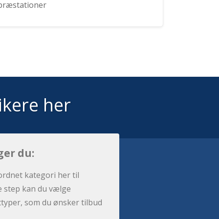
præstationer
ikere her
ger du:
ordnet kategori her til
e step kan du vælge
sttyper, som du ønsker tilbud