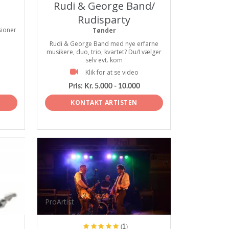
Rudi & George Band/
Rudisparty
sioner
Tønder
Rudi & George Band med nye erfarne
musikere, duo, trio, kvartet? Du/I vælger
selv evt. kom
Klik for at se video
Pris:
Kr. 5.000 - 10.000
KONTAKT ARTISTEN
ProArtist
(1)