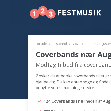
Forside
Festband
Coverbands
Auguste
Coverbands nær Au
Modtag tilbud fra coverban
Ønsker du at booke coverbands til et ar
hjælpe dig. Du kan enten søge og finde
benytte vores matching-service.
124 Coverbands
i nærheden af Au