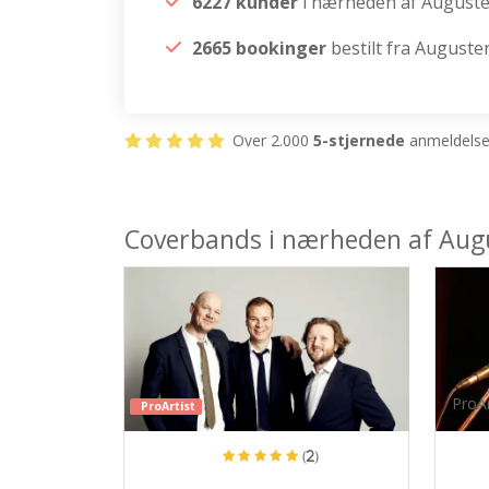
6227 kunder
i nærheden af August
2665 bookinger
bestilt fra August
Over 2.000
5-stjernede
anmeldelser
Coverbands i nærheden af Aug
ProAr
ProArtist
(2)