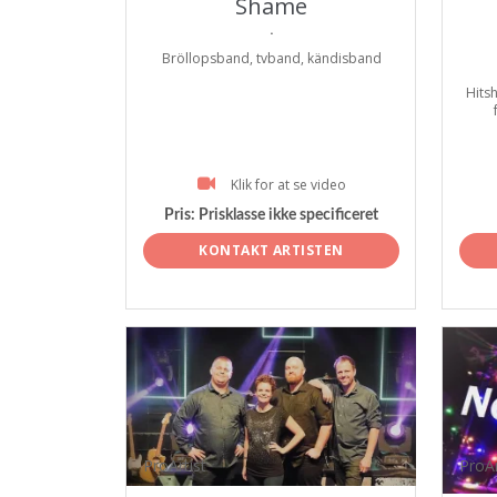
Shame
.
Bröllopsband, tvband, kändisband
Hitsh
Klik for at se video
Pris:
Prisklasse ikke specificeret
KONTAKT ARTISTEN
ProArtist
ProAr