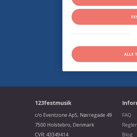
FE
ALLE 
123festmusik
Info
c/o Eventzone ApS, Nørregade 49
FAQ
7500 Holstebro, Denmark
Regler
CVR: 43349414
Blog