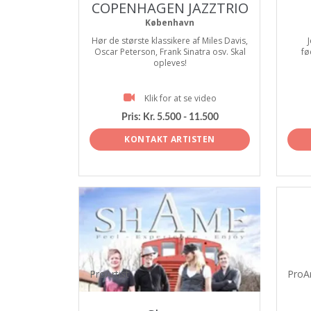
COPENHAGEN JAZZTRIO
København
Hør de største klassikere af Miles Davis,
J
Oscar Peterson, Frank Sinatra osv. Skal
fø
opleves!
Klik for at se video
Pris:
Kr. 5.500 - 11.500
KONTAKT ARTISTEN
ProArtist
ProAr