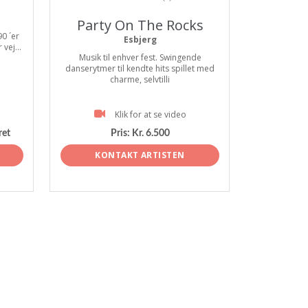
Party On The Rocks
0 ´er
Esbjerg
vej...
Musik til enhver fest. Swingende
danserytmer til kendte hits spillet med
charme, selvtilli
Klik for at se video
ret
Pris:
Kr. 6.500
KONTAKT ARTISTEN