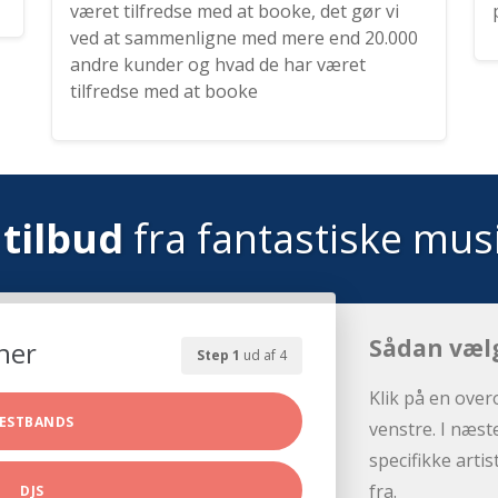
været tilfredse med at booke, det gør vi
ved at sammenligne med mere end 20.000
andre kunder og hvad de har været
tilfredse med at booke
tilbud
fra fantastiske mus
Sådan væl
her
Step 1
ud af 4
Klik på en over
ESTBANDS
venstre. I næst
specifikke arti
fra.
DJS