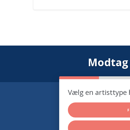
Modtag 
Vælg en artisttype 
F