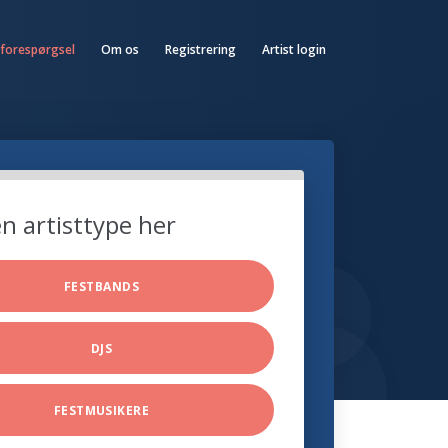
 forespørgsel
Om os
Registrering
Artist login
n artisttype her
FESTBANDS
DJS
FESTMUSIKERE