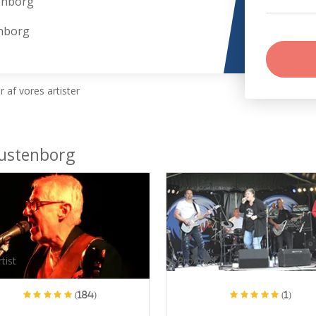
enborg
enborg
 af vores artister
ustenborg
tist
ProArtist
(184)
(1)