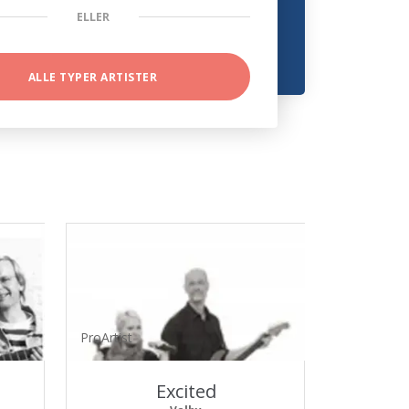
ELLER
ALLE TYPER ARTISTER
ProArtist
Excited