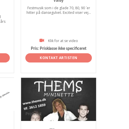
Valby
Festmusik som i de glade 70, 80, 90 ´er
hitter på dansegulvet. Excited viser vej...
l
-års
Klik for at se video
Pris:
Prisklasse ikke specificeret
KONTAKT ARTISTEN
ProArtist