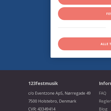
FE
ALLE 
123festmusik
Info
c/o Eventzone ApS, Nørregade 49
FAQ
7500 Holstebro, Denmark
Regler
CVR: 43349414
Blog