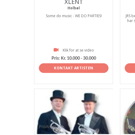
XLENT
Holbøl
Some do music - WE DO PARTIES!
JRS b
har 
Klik for at se video
Pris:
Kr. 10.000 - 30.000
KONTAKT ARTISTEN
ProArtist
ProAr