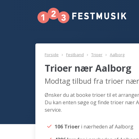
Forside
Festband
Trioer
Aalborg
Trioer nær Aalborg
Modtag tilbud fra trioer næ
Ønsker du at booke trioer til et arrangem
Du kan enten søge og finde trioer nær A
service.
106 Trioer
i nærheden af Aalborg