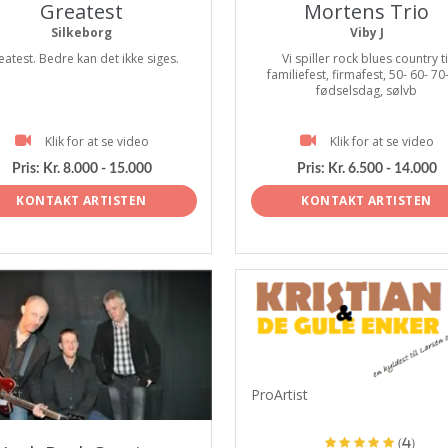
Greatest
Mortens Trio
Silkeborg
Viby J
eatest. Bedre kan det ikke siges.
Vi spiller rock blues country ti
familiefest, firmafest, 50- 60- 70
fødselsdag, sølvb
Klik for at se video
Klik for at se video
Pris:
Kr. 8.000 - 15.000
Pris:
Kr. 6.500 - 14.000
KONTAKT ARTISTEN
KONTAKT ARTISTEN
tist
ProArtist
(4)