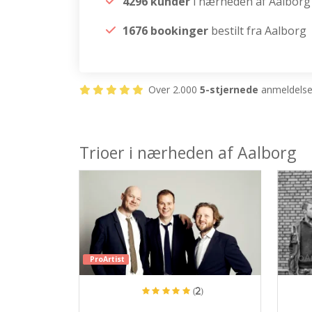
4296 kunder
i nærheden af Aalborg
1676 bookinger
bestilt fra Aalborg
Over 2.000
5-stjernede
anmeldelser
Trioer i nærheden af Aalborg
ProAr
ProArtist
(2)