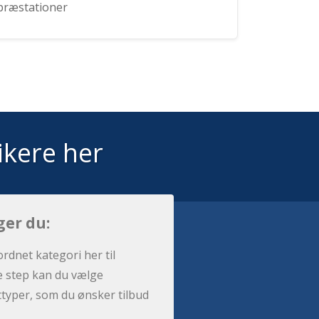
præstationer
ikere her
ger du:
ordnet kategori her til
e step kan du vælge
sttyper, som du ønsker tilbud