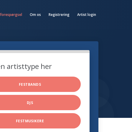
 forespørgsel
Om os
Registrering
Artist login
n artisttype her
FESTBANDS
DJS
FESTMUSIKERE