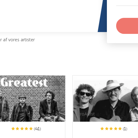
 af vores artister
tist
ProArtist
(41)
(1)