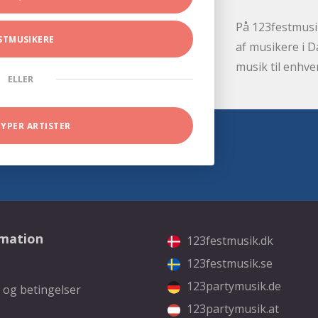
På 123festmusik
STMUSIKERE
af musikere i D
musik til enhve
ELLER
TYPER ARTISTER
rmation
123festmusik.dk
123festmusik.se
123partymusik.de
 og betingelser
123partymusik.at