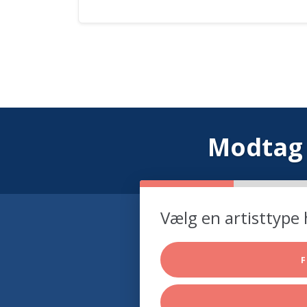
Modtag 
Vælg en artisttype 
F