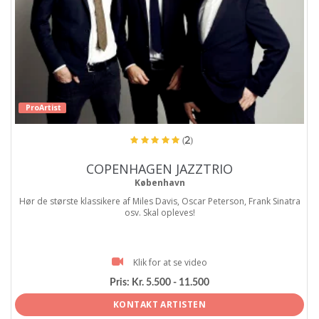
ProArtist
(2)
COPENHAGEN JAZZTRIO
København
Hør de største klassikere af Miles Davis, Oscar Peterson, Frank Sinatra
osv. Skal opleves!
Klik for at se video
Pris:
Kr. 5.500 - 11.500
KONTAKT ARTISTEN