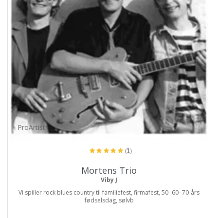
ProArtist
(1)
Mortens Trio
Viby J
Vi spiller rock blues country til familiefest, firmafest, 50- 60- 70-års
fødselsdag, sølvb