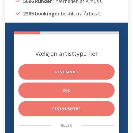
5696 kunder
i nærheden af Århus C
2385 bookinger
bestilt fra Århus C
Vælg en artisttype her
FESTBANDS
DJS
FESTMUSIKERE
ELLER