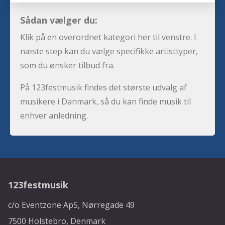
Sådan vælger du:
Klik på en overordnet kategori her til venstre. I
næste step kan du vælge specifikke artisttyper,
som du ønsker tilbud fra.
På 123festmusik findes det største udvalg af
musikere i Danmark, så du kan finde musik til
enhver anledning.
123festmusik
c/o Eventzone ApS, Nørregade 49
7500 Holstebro, Denmark