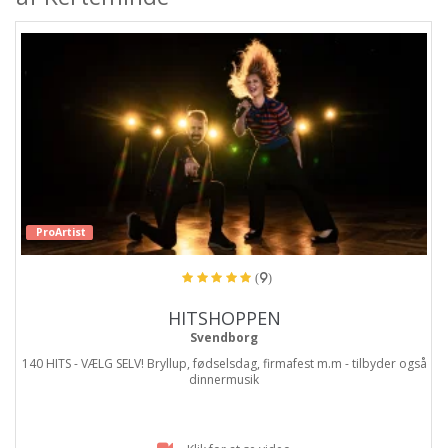
ProArtist
(9)
HITSHOPPEN
Svendborg
140 HITS - VÆLG SELV! Bryllup, fødselsdag, firmafest m.m - tilbyder også
dinnermusik