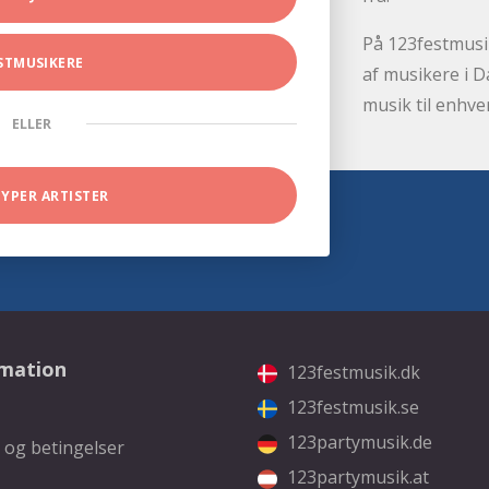
På 123festmusik
STMUSIKERE
af musikere i D
musik til enhve
ELLER
TYPER ARTISTER
rmation
123festmusik.dk
123festmusik.se
123partymusik.de
 og betingelser
123partymusik.at