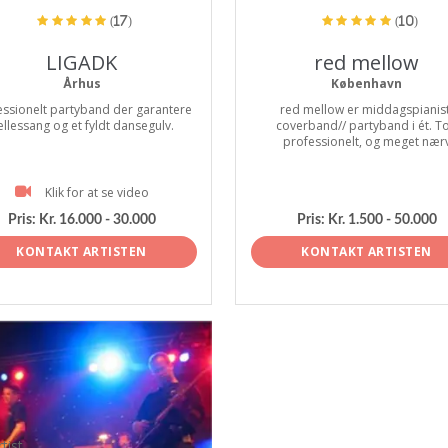
(17)
(10)
LIGADK
red mellow
Århus
København
essionelt partyband der garantere
red mellow er middagspianist
ællessang og et fyldt dansegulv.
coverband// partyband i ét. T
professionelt, og meget nær
Klik for at se video
Pris:
Kr. 16.000 - 30.000
Pris:
Kr. 1.500 - 50.000
KONTAKT ARTISTEN
KONTAKT ARTISTEN
tist