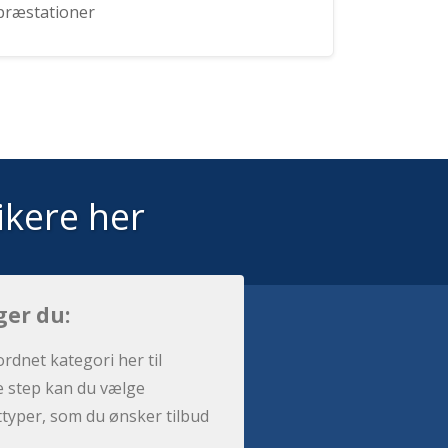
præstationer
ikere her
ger du:
ordnet kategori her til
e step kan du vælge
sttyper, som du ønsker tilbud