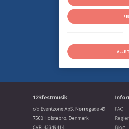
FE
ALLE 
123festmusik
Info
c/o Eventzone ApS, Nørregade 49
FAQ
7500 Holstebro, Denmark
Regler
CVR: 43349414
Blog