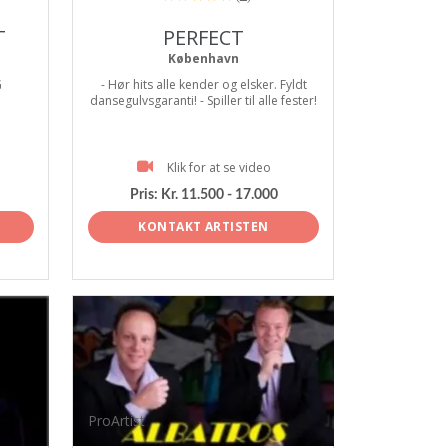
T
PERFECT
København
G
- Hør hits alle kender og elsker. Fyldt
dansegulvsgaranti! - Spiller til alle fester!
Klik for at se video
Pris:
Kr. 11.500 - 17.000
KONTAKT ARTISTEN
ProArtist