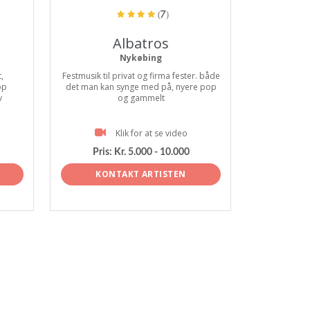
(7)
Albatros
Nykøbing
,
Festmusik til privat og firma fester. både
op
det man kan synge med på, nyere pop
v
og gammelt
Klik for at se video
Pris:
Kr. 5.000 - 10.000
KONTAKT ARTISTEN