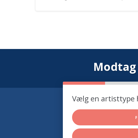
Modtag 
Vælg en artisttype 
F