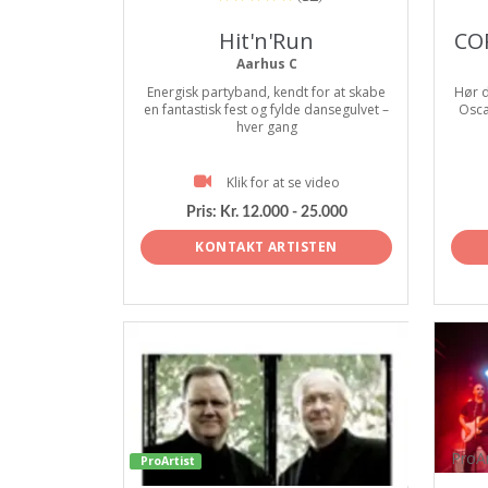
Hit'n'Run
CO
Aarhus C
Energisk partyband, kendt for at skabe
Hør d
en fantastisk fest og fylde dansegulvet –
Osca
hver gang
Klik for at se video
Pris:
Kr. 12.000 - 25.000
KONTAKT ARTISTEN
ProAr
ProArtist