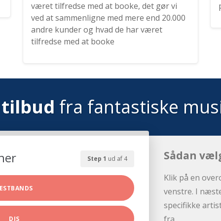
været tilfredse med at booke, det gør vi
ved at sammenligne med mere end 20.000
andre kunder og hvad de har været
tilfredse med at booke
tilbud
fra fantastiske mus
Sådan væl
her
Step 1
ud af 4
Klik på en over
ESTBANDS
venstre. I næst
specifikke arti
fra.
DJS