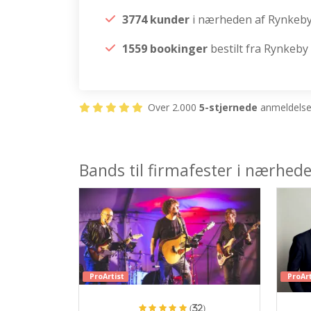
3774 kunder
i nærheden af Rynkeb
1559 bookinger
bestilt fra Rynkeby
Over 2.000
5-stjernede
anmeldelser
Bands til firmafester i nærhed
ProArtist
ProArt
(32)