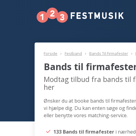
Forside
Festband
Bands Til Firmafester
Bands til firmafest
Modtag tilbud fra bands til
her
Ønsker du at booke bands til firmafester
vi hjælpe dig. Du kan enten søge og find
eller benytte vores matching-service.
133 Bands til firmafester
i nærhed