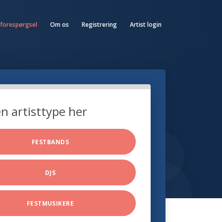
 forespørgsel
Om os
Registrering
Artist login
n artisttype her
FESTBANDS
DJS
FESTMUSIKERE