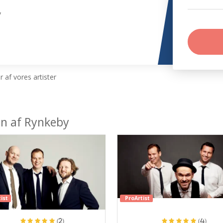
y
 af vores artister
en af Rynkeby
ist
ProArtist
(2)
(4)