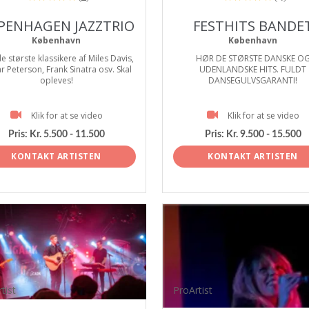
PENHAGEN JAZZTRIO
FESTHITS BANDE
København
København
e største klassikere af Miles Davis,
HØR DE STØRSTE DANSKE O
r Peterson, Frank Sinatra osv. Skal
UDENLANDSKE HITS. FULDT
opleves!
DANSEGULVSGARANTI!
Klik for at se video
Klik for at se video
Pris:
Kr. 5.500 - 11.500
Pris:
Kr. 9.500 - 15.500
KONTAKT ARTISTEN
KONTAKT ARTISTEN
tist
ProArtist