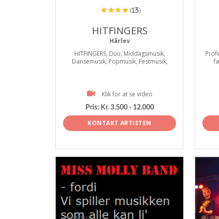
(13)
HITFINGERS
Hårlev
HITFINGERS, Duo, Middagsmusik,
Prof
Dansemusik, Popmusik, Festmusik,
f
Klik for at se video
Pris:
Kr. 3.500 - 12.000
KONTAKT ARTISTEN
ProArtist
ProAr