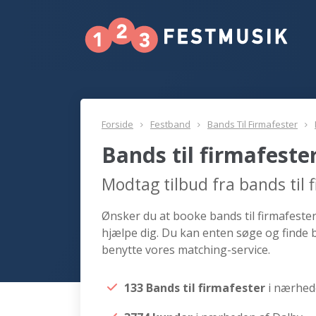
Forside
Festband
Bands Til Firmafester
Bands til firmafeste
Modtag tilbud fra bands til 
Ønsker du at booke bands til firmafester 
hjælpe dig. Du kan enten søge og finde b
benytte vores matching-service.
133 Bands til firmafester
i nærhed