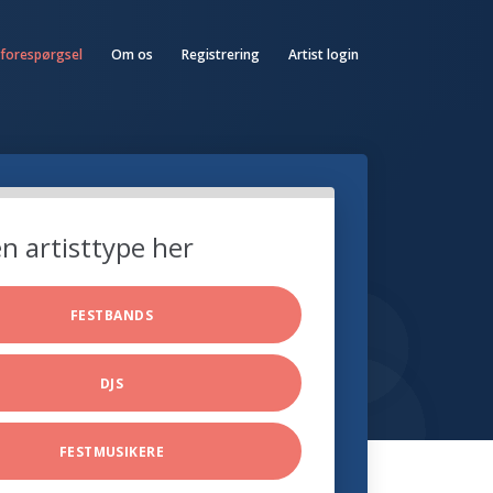
 forespørgsel
Om os
Registrering
Artist login
n artisttype her
FESTBANDS
DJS
FESTMUSIKERE