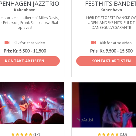
PENHAGEN JAZZTRIO
FESTHITS BANDE
København
København
e største klassikere af Miles Davis,
HØR DE STØRSTE DANSKE O
r Peterson, Frank Sinatra osv. Skal
UDENLANDSKE HITS. FULDT
opleves!
DANSEGULVSGARANTI!
Klik for at se video
Klik for at se video
Pris:
Kr. 5.500 - 11.500
Pris:
Kr. 9.500 - 15.500
KONTAKT ARTISTEN
KONTAKT ARTISTEN
tist
ProArtist
(17)
(10)