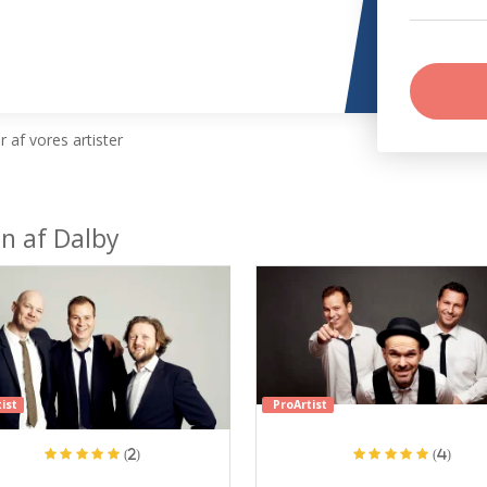
 af vores artister
en af Dalby
ist
ProArtist
(2)
(4)