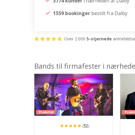
3774 kunder
i nærheden af Dalby
1559 bookinger
bestilt fra Dalby
Over 2.000
5-stjernede
anmeldelser
Bands til firmafester i nærhed
ProArtist
ProArt
(32)