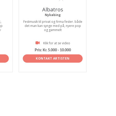
Albatros
Nykøbing
,
Festmusik til privat og firma fester. både
op
det man kan synge med på, nyere pop
v
og gammelt
Klik for at se video
Pris:
Kr. 5.000 - 10.000
KONTAKT ARTISTEN