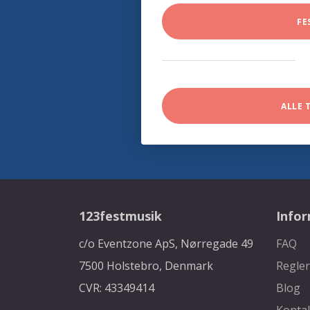
FE
ALLE 
123festmusik
Info
c/o Eventzone ApS, Nørregade 49
FAQ
7500 Holstebro, Denmark
Regler
CVR: 43349414
Blog