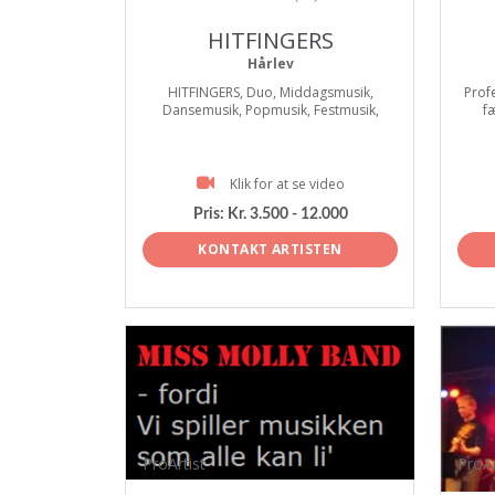
HITFINGERS
Hårlev
HITFINGERS, Duo, Middagsmusik,
Prof
Dansemusik, Popmusik, Festmusik,
f
Klik for at se video
Pris:
Kr. 3.500 - 12.000
KONTAKT ARTISTEN
ProArtist
ProAr