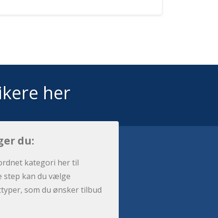
ikere her
ger du:
ordnet kategori her til
e step kan du vælge
sttyper, som du ønsker tilbud