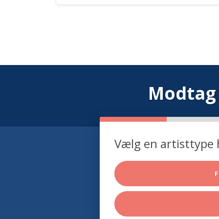
Modtag 
Vælg en artisttype 
F