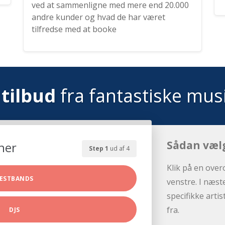
ved at sammenligne med mere end 20.000
andre kunder og hvad de har været
tilfredse med at booke
tilbud
fra fantastiske mus
Sådan væl
her
Step 1
ud af 4
Klik på en over
ESTBANDS
venstre. I næst
specifikke arti
fra.
DJS