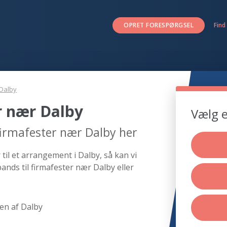
OPRET FORESPØRGSEL
Find
Dalby
r nær Dalby
Vælg e
firmafester nær Dalby her
til et arrangement i Dalby, så kan vi
ands til firmafester nær Dalby eller
en af Dalby