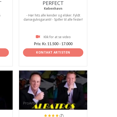
T
PERFECT
København
G
- Hør hits alle kender og elsker. Fyldt
dansegulvsgaranti! - Spiller til alle fester!
Klik for at se video
Pris:
Kr. 11.500 - 17.000
KONTAKT ARTISTEN
ProArtist
(7)