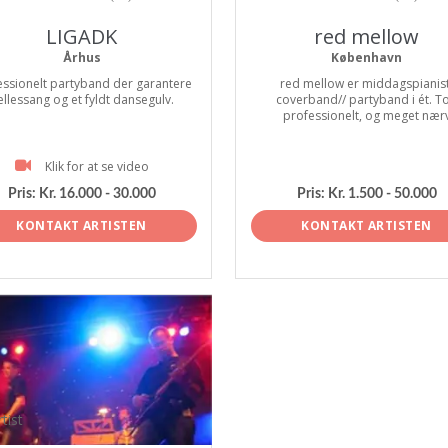
LIGADK
red mellow
Århus
København
essionelt partyband der garantere
red mellow er middagspianist
ællessang og et fyldt dansegulv.
coverband// partyband i ét. T
professionelt, og meget nær
Klik for at se video
Pris:
Kr. 16.000 - 30.000
Pris:
Kr. 1.500 - 50.000
KONTAKT ARTISTEN
KONTAKT ARTISTEN
tist