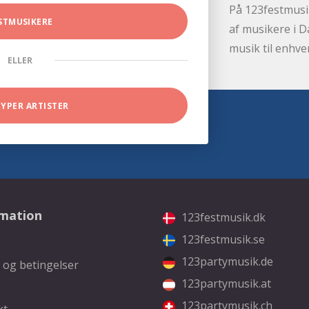
På 123festmusik
STMUSIKERE
af musikere i D
musik til enhve
ELLER
TYPER ARTISTER
rmation
123festmusik.dk
123festmusik.se
123partymusik.de
 og betingelser
123partymusik.at
123partymusik.ch