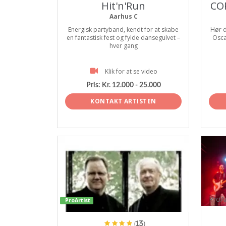
Hit'n'Run
CO
Aarhus C
Energisk partyband, kendt for at skabe
Hør d
en fantastisk fest og fylde dansegulvet –
Osca
hver gang
Klik for at se video
Pris:
Kr. 12.000 - 25.000
KONTAKT ARTISTEN
ProAr
ProArtist
(13)