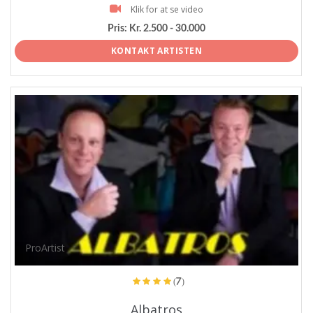
Klik for at se video
Pris:
Kr. 2.500 - 30.000
KONTAKT ARTISTEN
ProArtist
(7)
Albatros