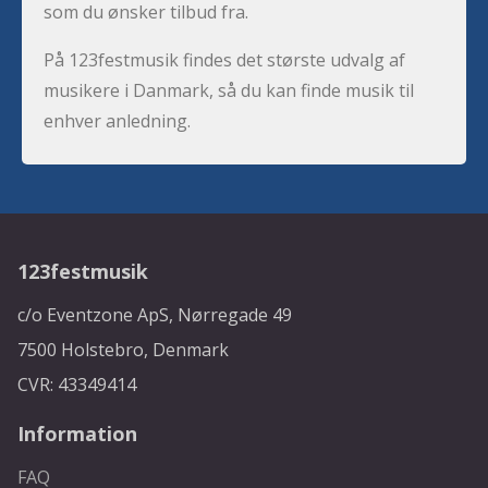
som du ønsker tilbud fra.
På 123festmusik findes det største udvalg af
musikere i Danmark, så du kan finde musik til
enhver anledning.
123festmusik
c/o Eventzone ApS, Nørregade 49
7500 Holstebro, Denmark
CVR: 43349414
Information
FAQ