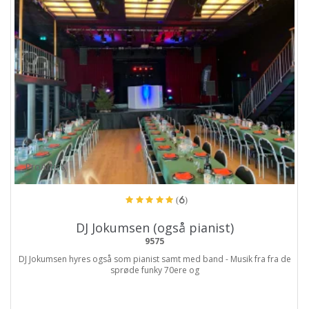
ProArtist
(6)
DJ Jokumsen (også pianist)
9575
DJ Jokumsen hyres også som pianist samt med band - Musik fra fra de
sprøde funky 70ere og