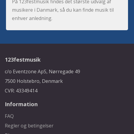
På 123festmusik findes det største udvalg af
musikere i Danmark, så du kan finde musik til
enhver anledning.
123festmusik
c/o Eventzone ApS, Nørregade 49
7500 Holstebro, Denmark
CVR: 43349414
Information
FAQ
Regler og betingelser