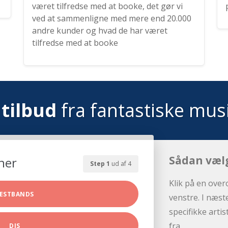
været tilfredse med at booke, det gør vi
ved at sammenligne med mere end 20.000
andre kunder og hvad de har været
tilfredse med at booke
tilbud
fra fantastiske mus
Sådan væl
her
Step 1
ud af 4
Klik på en over
ESTBANDS
venstre. I næst
specifikke arti
fra.
DJS