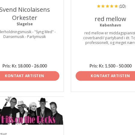
(10)
Svend Nicolaisens
Orkester
red mellow
Slagelse
København
erholdningsmusik - "Syng Med" -
red mellow er middagspianist
Dansemusik - Partymusik
coverband// partyband i ét. T
professionelt, og meget nær
Pris:
Kr. 18.000 - 26.000
Pris:
Kr. 1.500 - 50.000
KONTAKT ARTISTEN
KONTAKT ARTISTEN
tist