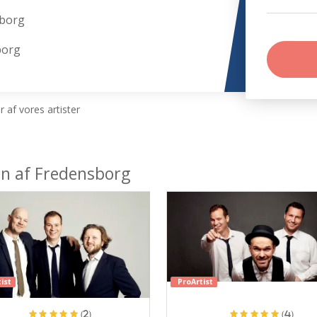
sborg
borg
 af vores artister
en af Fredensborg
ist
ProArtist
(2)
(4)