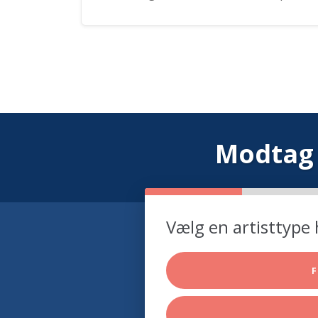
Modtag 
Vælg en artisttype 
F