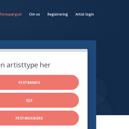
 forespørgsel
Om os
Registrering
Artist login
n artisttype her
FESTBANDS
DJS
FESTMUSIKERE