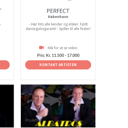
T
PERFECT
København
G
- Hør hits alle kender og elsker. Fyldt
dansegulvsgaranti! - Spiller til alle fester!
Klik for at se video
Pris:
Kr. 11.500 - 17.000
KONTAKT ARTISTEN
ProArtist