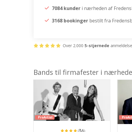
7084 kunder
i nærheden af Freden
3168 bookinger
bestilt fra Fredens
Over 2.000
5-stjernede
anmeldelser
Bands til firmafester i nærhed
ProArtist
ProArt
(36)