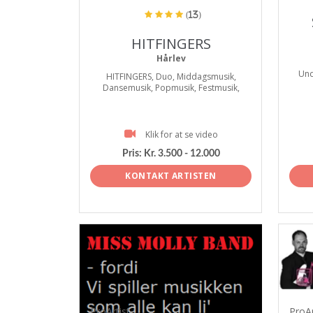
(13)
HITFINGERS
Hårlev
Und
HITFINGERS, Duo, Middagsmusik,
Dansemusik, Popmusik, Festmusik,
Klik for at se video
Pris:
Kr. 3.500 - 12.000
KONTAKT ARTISTEN
ProArtist
ProAr