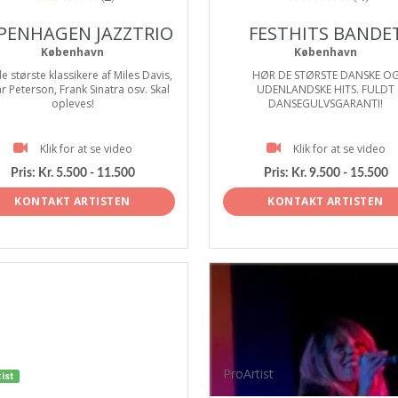
PENHAGEN JAZZTRIO
FESTHITS BANDE
København
København
e største klassikere af Miles Davis,
HØR DE STØRSTE DANSKE O
r Peterson, Frank Sinatra osv. Skal
UDENLANDSKE HITS. FULDT
opleves!
DANSEGULVSGARANTI!
Klik for at se video
Klik for at se video
Pris:
Kr. 5.500 - 11.500
Pris:
Kr. 9.500 - 15.500
KONTAKT ARTISTEN
KONTAKT ARTISTEN
ProArtist
ist