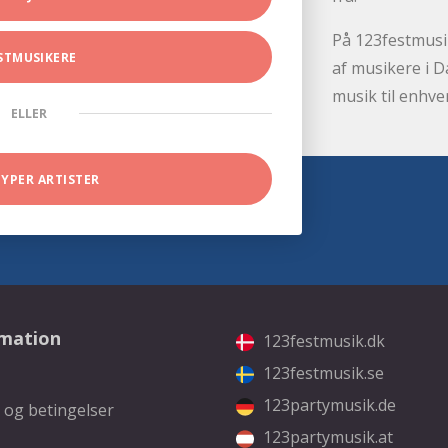
På 123festmusik
STMUSIKERE
af musikere i D
musik til enhve
ELLER
TYPER ARTISTER
rmation
123festmusik.dk
123festmusik.se
123partymusik.de
 og betingelser
123partymusik.at