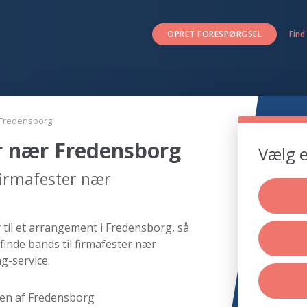
OPRET FORESPØRGSEL
Find
Fredensborg
er nær Fredensborg
Vælg e
firmafester nær
 til et arrangement i Fredensborg, så
finde bands til firmafester nær
g-service.
en af Fredensborg