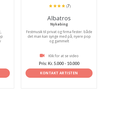
(7)
Albatros
Nykøbing
,
Festmusik til privat og firma fester. både
op
det man kan synge med på, nyere pop
v
og gammelt
Klik for at se video
Pris:
Kr. 5.000 - 10.000
KONTAKT ARTISTEN