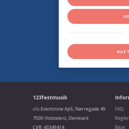
FE
ALLE 
123festmusik
Info
c/o Eventzone ApS, Nørregade 49
FAQ
7500 Holstebro, Denmark
Regler
CVR: 43349414
Blog