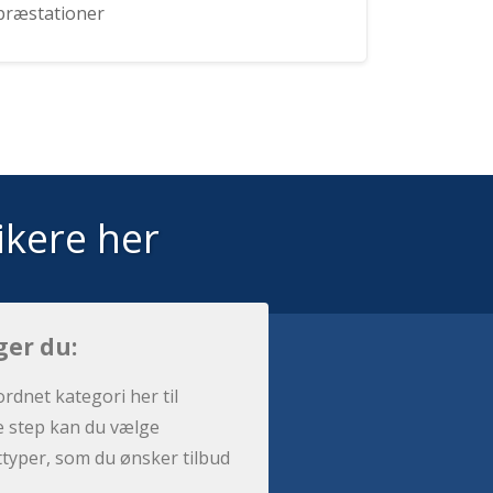
præstationer
ikere her
ger du:
ordnet kategori her til
e step kan du vælge
sttyper, som du ønsker tilbud