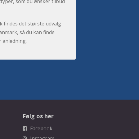
sttyper, som du ønsker tilbud
 findes det største udvalg
anmark, så du kan finde
r anledning.
Følg os her
Facebook
Instagram