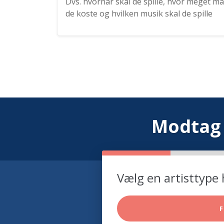
Dvs. hvornår skal de spille, hvor meget må
de koste og hvilken musik skal de spille
Modtag 
Vælg en artisttype 
F