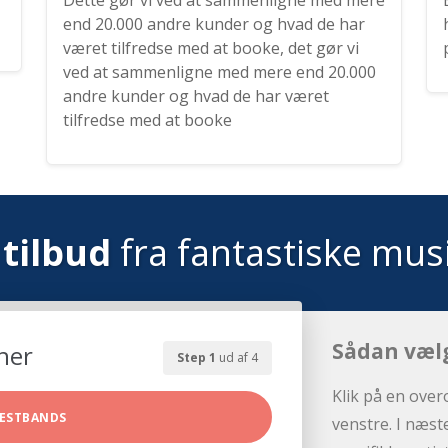
Dette gør vi ved at sammenligne med mere
end 20.000 andre kunder og hvad de har
været tilfredse med at booke, det gør vi
ved at sammenligne med mere end 20.000
andre kunder og hvad de har været
tilfredse med at booke
tilbud
fra fantastiske mus
Sådan væl
her
Step 1
ud af 4
Klik på en over
ESTBANDS
venstre. I næst