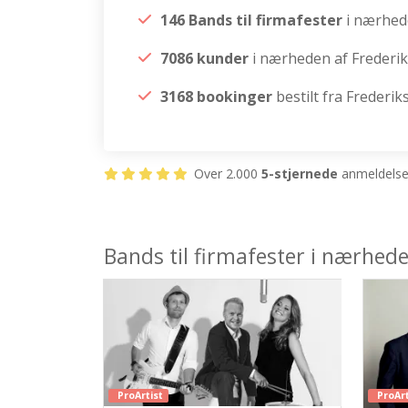
146 Bands til firmafester
i nærhed
7086 kunder
i nærheden af Frederi
3168 bookinger
bestilt fra Frederi
Over 2.000
5-stjernede
anmeldelser
Bands til firmafester i nærhed
ProArtist
ProArt