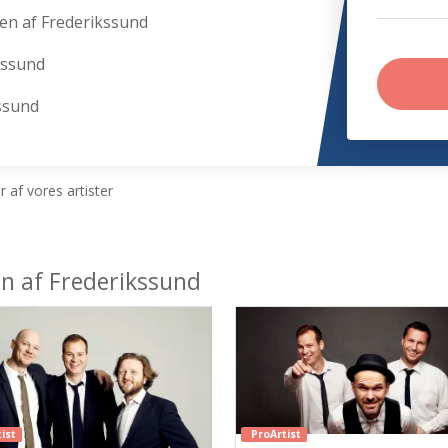
en af Frederikssund
kssund
kssund
 af vores artister
en af Frederikssund
ist
ProArtist