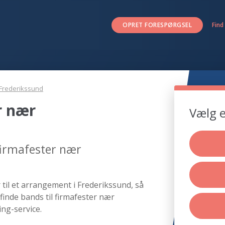
OPRET FORESPØRGSEL
Find
Frederikssund
r nær
Vælg e
firmafester nær
 til et arrangement i Frederikssund, så
finde bands til firmafester nær
ng-service.