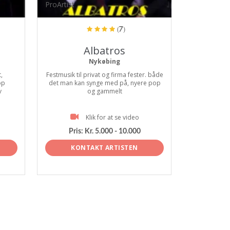
ProArtist
(7)
Albatros
Nykøbing
,
Festmusik til privat og firma fester. både
op
det man kan synge med på, nyere pop
v
og gammelt
Klik for at se video
Pris:
Kr. 5.000 - 10.000
KONTAKT ARTISTEN