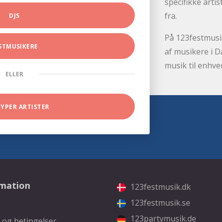
specifikke arti
fra.
DJS
På 123festmusik
STMUSIKERE
af musikere i D
musik til enhve
ELLER
TYPER ARTISTER
rmation
123festmusik.dk
123festmusik.se
123partymusik.de
 og betingelser