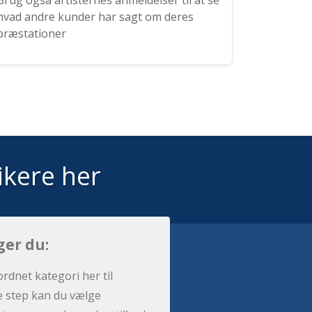
Brug også artisternes anmeldelser til at se
hvad andre kunder har sagt om deres
præstationer
ikere her
ger du:
ordnet kategori her til
e step kan du vælge