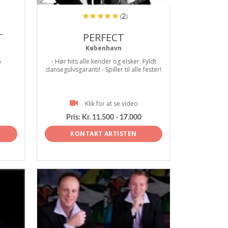
(2)
T
PERFECT
København
G
- Hør hits alle kender og elsker. Fyldt
dansegulvsgaranti! - Spiller til alle fester!
Klik for at se video
Pris:
Kr. 11.500 - 17.000
KONTAKT ARTISTEN