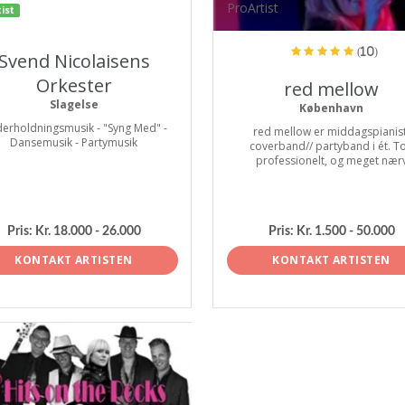
ProArtist
ist
(10)
Svend Nicolaisens
Orkester
red mellow
Slagelse
København
erholdningsmusik - "Syng Med" -
red mellow er middagspianist
Dansemusik - Partymusik
coverband// partyband i ét. T
professionelt, og meget nær
Pris:
Kr. 18.000 - 26.000
Pris:
Kr. 1.500 - 50.000
KONTAKT ARTISTEN
KONTAKT ARTISTEN