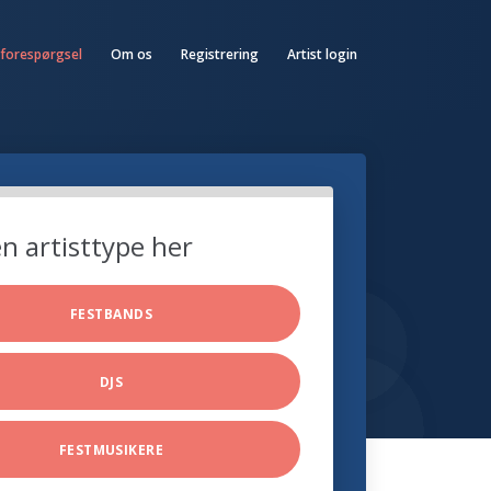
 forespørgsel
Om os
Registrering
Artist login
n artisttype her
FESTBANDS
DJS
FESTMUSIKERE