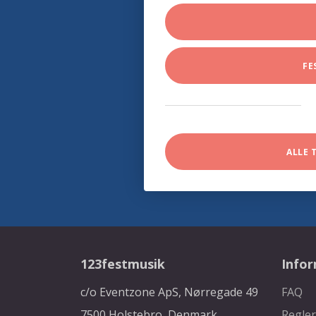
FE
ALLE 
123festmusik
Info
c/o Eventzone ApS, Nørregade 49
FAQ
7500 Holstebro, Denmark
Regler