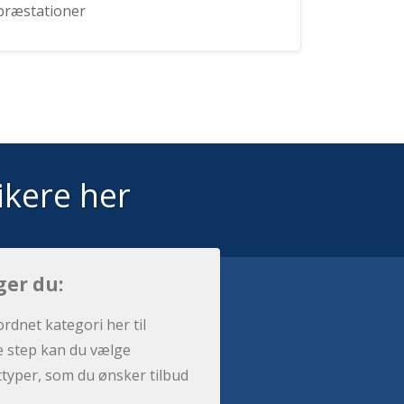
præstationer
ikere her
ger du:
ordnet kategori her til
e step kan du vælge
sttyper, som du ønsker tilbud