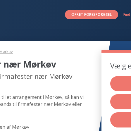
OPRET FORESPØRGSEL
Find
Mørkøv
er nær Mørkøv
Vælg e
 firmafester nær Mørkøv
 til et arrangement i Mørkøv, så kan vi
ands til firmafester nær Mørkøv eller
en af Mørkøv