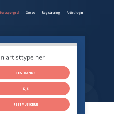
 forespørgsel
Om os
Registrering
Artist login
n artisttype her
FESTBANDS
DJS
FESTMUSIKERE