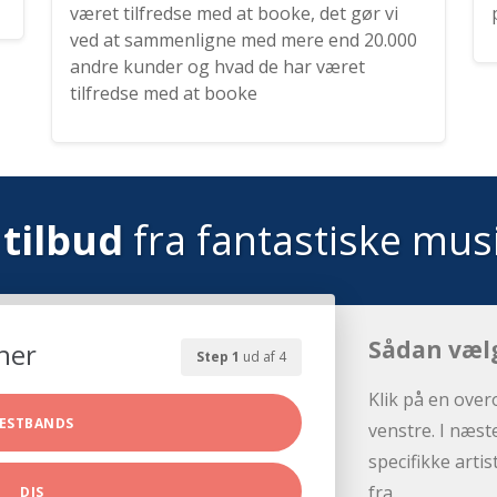
været tilfredse med at booke, det gør vi
ved at sammenligne med mere end 20.000
andre kunder og hvad de har været
tilfredse med at booke
tilbud
fra fantastiske mus
Sådan væl
her
Step 1
ud af 4
Klik på en over
ESTBANDS
venstre. I næst
specifikke arti
fra.
DJS