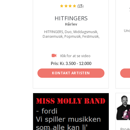
(13)
HITFINGERS
Hårlev
Und
HITFINGERS, Duo, Middagsmusik,
Dansemusik, Popmusik, Festmusik,
Klik for at se video
Pris:
Kr. 3.500 - 12.000
KONTAKT ARTISTEN
ProArtist
ProAr