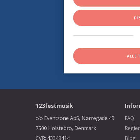
FE
ALLE 
123festmusik
Info
c/o Eventzone ApS, Nørregade 49
FAQ
7500 Holstebro, Denmark
Regler
CVR: 43349414
Blog