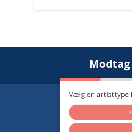
Modtag 
Vælg en artisttype 
F