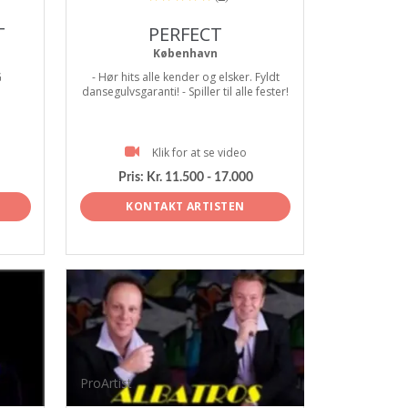
T
PERFECT
København
G
- Hør hits alle kender og elsker. Fyldt
dansegulvsgaranti! - Spiller til alle fester!
Klik for at se video
Pris:
Kr. 11.500 - 17.000
KONTAKT ARTISTEN
ProArtist