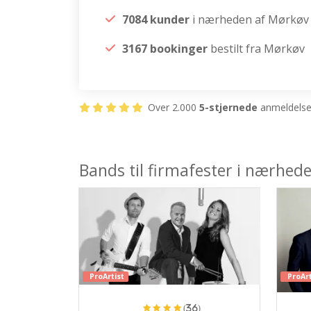
7084 kunder
i nærheden af Mørkøv
3167 bookinger
bestilt fra Mørkøv
Over 2.000
5-stjernede
anmeldelser
Bands til firmafester i nærhed
ProArtist
ProArt
(36)