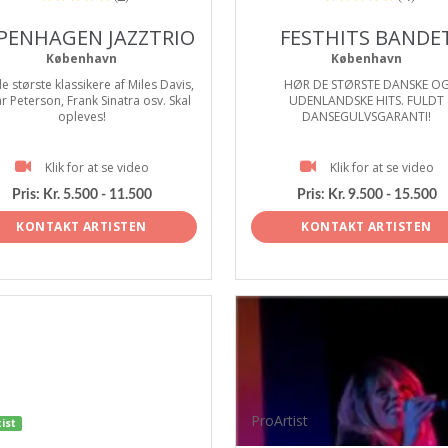
PENHAGEN JAZZTRIO
FESTHITS BANDE
København
København
e største klassikere af Miles Davis,
HØR DE STØRSTE DANSKE O
r Peterson, Frank Sinatra osv. Skal
UDENLANDSKE HITS. FULDT
opleves!
DANSEGULVSGARANTI!
Klik for at se video
Klik for at se video
Pris:
Kr. 5.500 - 11.500
Pris:
Kr. 9.500 - 15.500
KONTAKT ARTISTEN
KONTAKT ARTISTEN
ProArtist
ist