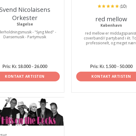
(10)
Svend Nicolaisens
Orkester
red mellow
Slagelse
København
erholdningsmusik - "Syng Med" -
red mellow er middagspianist
Dansemusik - Partymusik
coverband// partyband i ét. T
professionelt, og meget nær
Pris:
Kr. 18.000 - 26.000
Pris:
Kr. 1.500 - 50.000
KONTAKT ARTISTEN
KONTAKT ARTISTEN
tist