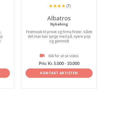
(7)
Albatros
Nykøbing
,
Festmusik til privat og firma fester. både
op
det man kan synge med på, nyere pop
v
og gammelt
Klik for at se video
Pris:
Kr. 5.000 - 10.000
KONTAKT ARTISTEN