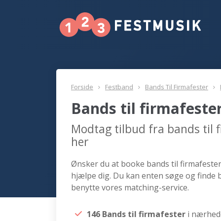
Forside
Festband
Bands Til Firmafester
Bands til firmafest
Modtag tilbud fra bands til
her
Ønsker du at booke bands til firmafester
hjælpe dig. Du kan enten søge og finde b
benytte vores matching-service.
146 Bands til firmafester
i nærhed