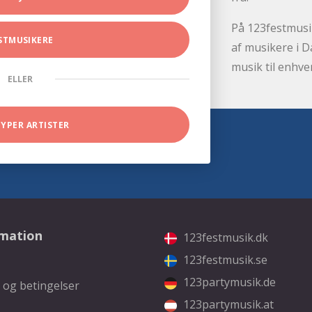
På 123festmusik
STMUSIKERE
af musikere i D
musik til enhve
ELLER
TYPER ARTISTER
rmation
123festmusik.dk
123festmusik.se
123partymusik.de
 og betingelser
123partymusik.at