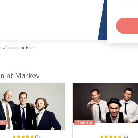
 af vores artister
en af Mørkøv
ist
ProArtist
(2)
(4)