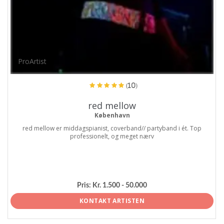
ProArtist
(10)
red mellow
København
red mellow er middagspianist, coverband// partyband i ét. Top
professionelt, og meget nærv
Pris:
Kr. 1.500 - 50.000
KONTAKT ARTISTEN