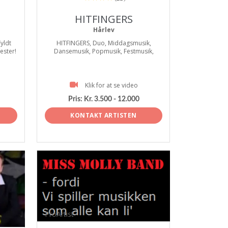
HITFINGERS
Hårlev
Fyldt
HITFINGERS, Duo, Middagsmusik,
fester!
Dansemusik, Popmusik, Festmusik,
Klik for at se video
Pris:
Kr. 3.500 - 12.000
KONTAKT ARTISTEN
ProArtist