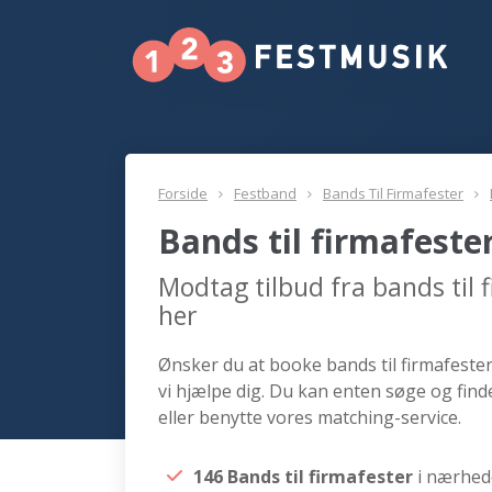
Forside
Festband
Bands Til Firmafester
Bands til firmafeste
Modtag tilbud fra bands til 
her
Ønsker du at booke bands til firmafester
vi hjælpe dig. Du kan enten søge og find
eller benytte vores matching-service.
146 Bands til firmafester
i nærhed