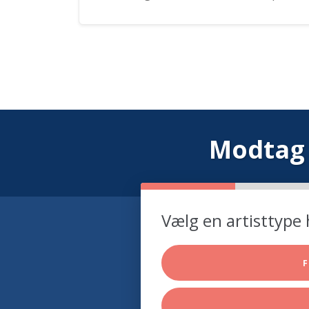
Modtag 
Vælg en artisttype 
F