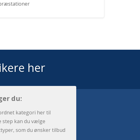
præstationer
ikere her
ger du:
ordnet kategori her til
e step kan du vælge
sttyper, som du ønsker tilbud