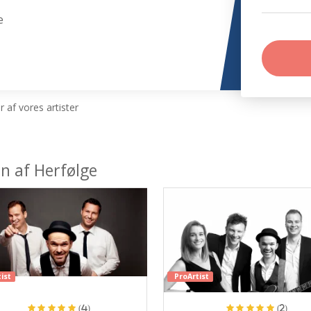
e
 af vores artister
n af Herfølge
ist
ProArtist
(4)
(2)