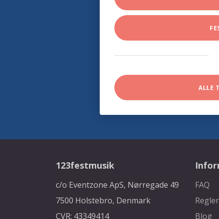
FE
ALLE 
123festmusik
Info
c/o Eventzone ApS, Nørregade 49
FAQ
7500 Holstebro, Denmark
Regler
CVR: 43349414
Blog