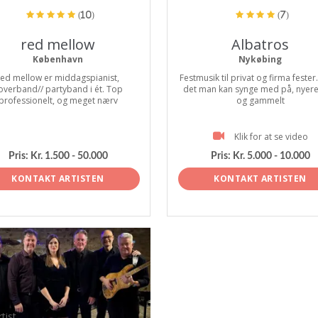
(10)
(7)
red mellow
Albatros
København
Nykøbing
red mellow er middagspianist,
Festmusik til privat og firma fester
overband// partyband i ét. Top
det man kan synge med på, nyer
professionelt, og meget nærv
og gammelt
Klik for at se video
Pris:
Kr. 1.500 - 50.000
Pris:
Kr. 5.000 - 10.000
KONTAKT ARTISTEN
KONTAKT ARTISTEN
tist