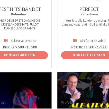
FESTHITS BANDET
PERFECT
København
København
HØR DE STØRSTE DANSKE OG
- Hør hits alle kender og elsker. 
UDENLANDSKE HITS. FULDT
dansegulvsgaranti! - Spiller til alle 
DANSEGULVSGARANTI!
Klik for at se video
Klik for at se video
Pris:
Kr. 9.500 - 15.500
Pris:
Kr. 11.500 - 17.000
KONTAKT ARTISTEN
KONTAKT ARTISTEN
tist
ProArtist