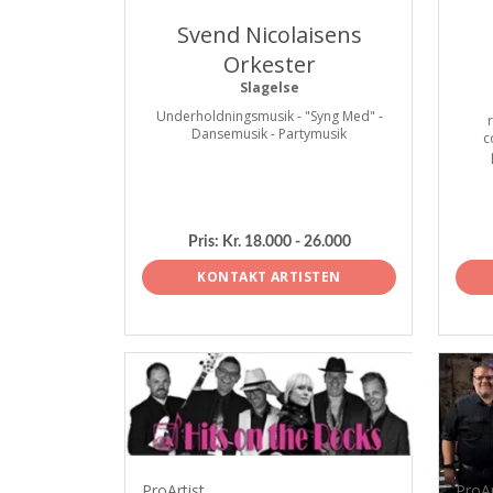
Svend Nicolaisens
Orkester
Slagelse
Underholdningsmusik - "Syng Med" -
Dansemusik - Partymusik
c
Pris:
Kr. 18.000 - 26.000
KONTAKT ARTISTEN
ProArtist
ProAr