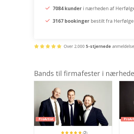
7084 kunder
i nærheden af Herfølg
3167 bookinger
bestilt fra Herfølge
Over 2.000
5-stjernede
anmeldelser
Bands til firmafester i nærhede
ProArtist
ProArt
(2)