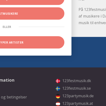
På 123festmusik
STMUSIKERE
af musikere i D
musik til enhve
ELLER
TYPER ARTISTER
rmation
123festmusik.dk
123festmusik.se
123partymusik.de
 og betingelser
123partymusik.at