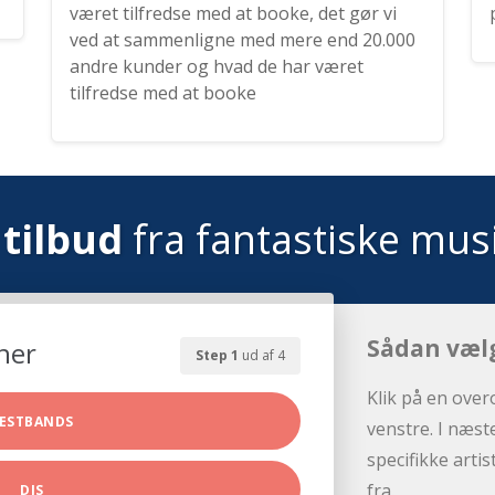
været tilfredse med at booke, det gør vi
ved at sammenligne med mere end 20.000
andre kunder og hvad de har været
tilfredse med at booke
tilbud
fra fantastiske mus
Sådan væl
her
Step 1
ud af 4
Klik på en over
ESTBANDS
venstre. I næst
specifikke arti
fra.
DJS