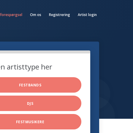
 forespørgsel
Om os
Registrering
Artist login
n artisttype her
FESTBANDS
DJS
FESTMUSIKERE