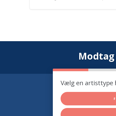
Modtag 
Vælg en artisttype 
F