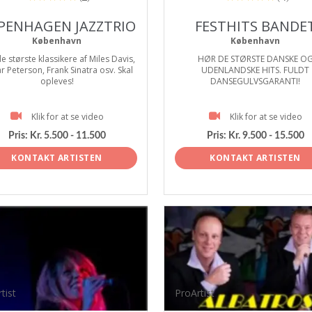
PENHAGEN JAZZTRIO
FESTHITS BANDE
København
København
e største klassikere af Miles Davis,
HØR DE STØRSTE DANSKE O
r Peterson, Frank Sinatra osv. Skal
UDENLANDSKE HITS. FULDT
opleves!
DANSEGULVSGARANTI!
Klik for at se video
Klik for at se video
Pris:
Kr. 5.500 - 11.500
Pris:
Kr. 9.500 - 15.500
KONTAKT ARTISTEN
KONTAKT ARTISTEN
tist
ProArtist