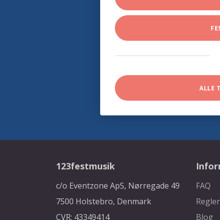
FE
ALLE 
123festmusik
Info
c/o Eventzone ApS, Nørregade 49
FAQ
7500 Holstebro, Denmark
Regler
CVR: 43349414
Blog