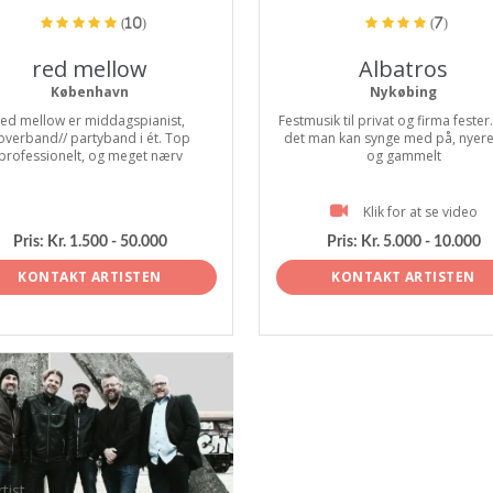
(10)
(7)
red mellow
Albatros
København
Nykøbing
red mellow er middagspianist,
Festmusik til privat og firma fester
overband// partyband i ét. Top
det man kan synge med på, nyer
professionelt, og meget nærv
og gammelt
Klik for at se video
Pris:
Kr. 1.500 - 50.000
Pris:
Kr. 5.000 - 10.000
KONTAKT ARTISTEN
KONTAKT ARTISTEN
tist