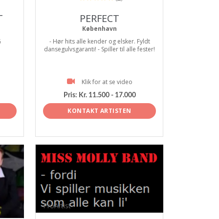
T
PERFECT
København
G
- Hør hits alle kender og elsker. Fyldt
dansegulvsgaranti! - Spiller til alle fester!
Klik for at se video
Pris:
Kr. 11.500 - 17.000
KONTAKT ARTISTEN
ProArtist