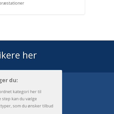
præstationer
ikere her
ger du:
ordnet kategori her til
e step kan du vælge
sttyper, som du ønsker tilbud