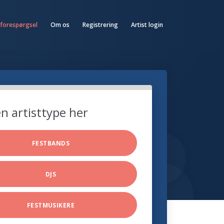
 forespørgsel
Om os
Registrering
Artist login
n artisttype her
FESTBANDS
DJS
FESTMUSIKERE