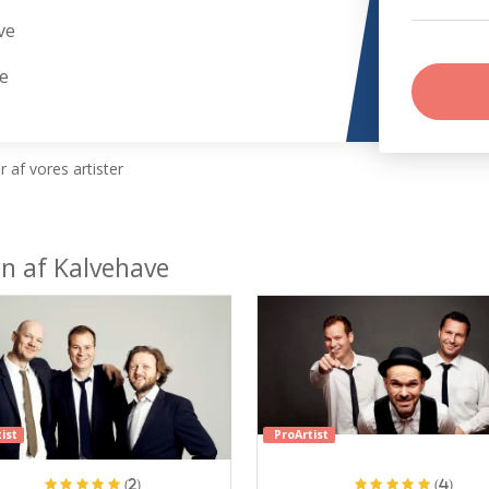
ve
ve
 af vores artister
en af Kalvehave
ist
ProArtist
(2)
(4)