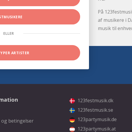
På 123festmusik
STMUSIKERE
af musikere i D
musik til enhve
ELLER
TYPER ARTISTER
rmation
123festmusik.dk
123festmusik.se
123partymusik.de
 og betingelser
123partymusik.at