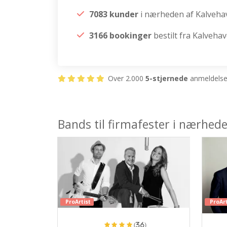
7083 kunder
i nærheden af Kalveha
3166 bookinger
bestilt fra Kalveha
Over 2.000
5-stjernede
anmeldelser
Bands til firmafester i nærhed
ProArtist
ProArt
(36)