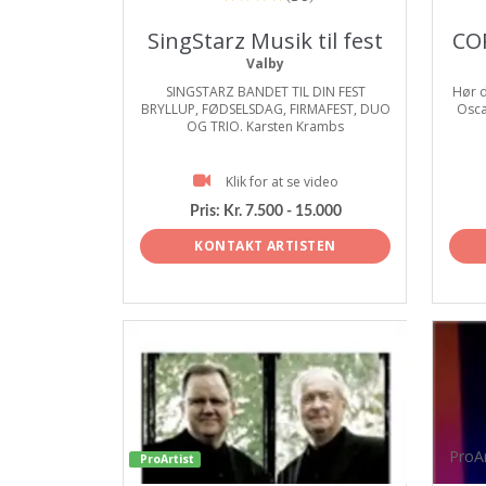
SingStarz Musik til fest
CO
Valby
SINGSTARZ BANDET TIL DIN FEST
Hør d
BRYLLUP, FØDSELSDAG, FIRMAFEST, DUO
Osca
OG TRIO. Karsten Krambs
Klik for at se video
Pris:
Kr. 7.500 - 15.000
KONTAKT ARTISTEN
ProAr
ProArtist