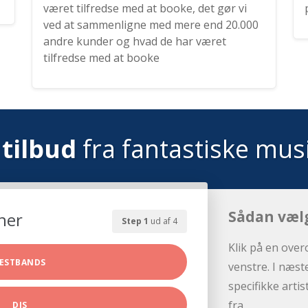
været tilfredse med at booke, det gør vi
ved at sammenligne med mere end 20.000
andre kunder og hvad de har været
tilfredse med at booke
tilbud
fra fantastiske mus
Sådan væl
her
Step 1
ud af 4
Klik på en over
ESTBANDS
venstre. I næst
specifikke arti
fra.
DJS