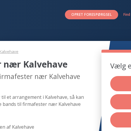
OPRET FORESPØRGSEL
Find
Kalvehave
er nær Kalvehave
Vælg e
 firmafester nær Kalvehave
 til et arrangement i Kalvehave, så kan
e bands til firmafester nær Kalvehave
en af Kalvehave