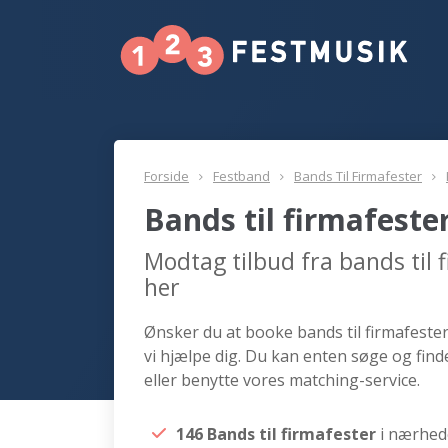
Forside
Festband
Bands Til Firmafester
Bands til firmafest
Modtag tilbud fra bands til
her
Ønsker du at booke bands til firmafester
vi hjælpe dig. Du kan enten søge og find
eller benytte vores matching-service.
146 Bands til firmafester
i nærhed