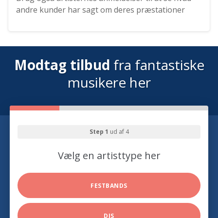
andre kunder har sagt om deres præstationer
Modtag tilbud
fra fantastiske
musikere her
Step 1
ud af 4
Vælg en artisttype her
FESTBANDS
DJS