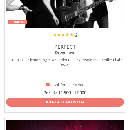
ProArtist
(2)
PERFECT
København
- Hør hits alle kender og elsker. Fyldt dansegulvsgaranti! - Spiller til alle
fester!
Klik for at se video
Pris:
Kr. 11.500 - 17.000
KONTAKT ARTISTEN