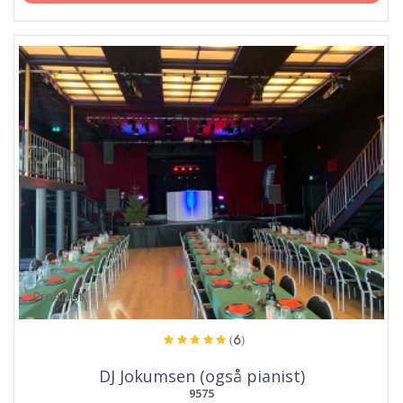
ProArtist
(6)
DJ Jokumsen (også pianist)
9575