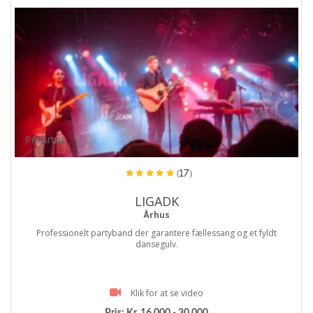
ProArtist
(17)
LIGADK
Århus
Professionelt partyband der garantere fællessang og et fyldt
dansegulv.
Klik for at se video
Pris:
Kr. 16.000 - 30.000