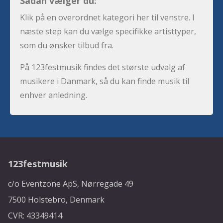
Sådan vælger du:
Klik på en overordnet kategori her til venstre. I
næste step kan du vælge specifikke artisttyper,
som du ønsker tilbud fra.
På 123festmusik findes det største udvalg af
musikere i Danmark, så du kan finde musik til
enhver anledning.
123festmusik
c/o Eventzone ApS, Nørregade 49
7500 Holstebro, Denmark
CVR: 43349414