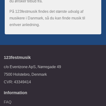
du ønsker tilbud fra.
På 123festmusik findes det største udvalg af
musikere i Danmark, så du kan finde musik til
enhver anledning.
123festmusik
c/o Eventzone ApS, Nørregade 49
7500 Holstebro, Denmark
CVR: 43349414
Information
FAQ