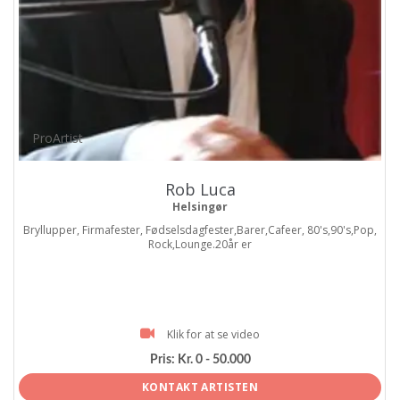
ProArtist
Rob Luca
Helsingør
Bryllupper, Firmafester, Fødselsdagfester,Barer,Cafeer, 80's,90's,Pop,
Rock,Lounge.20år er
Klik for at se video
Pris:
Kr. 0 - 50.000
KONTAKT ARTISTEN