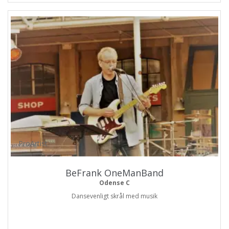
ProArtist
BeFrank OneManBand
Odense C
Dansevenligt skrål med musik