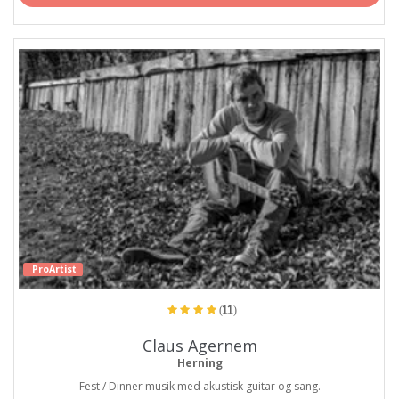
ProArtist
(11)
Claus Agernem
Herning
Fest / Dinner musik med akustisk guitar og sang.