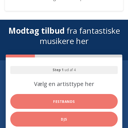
Modtag tilbud
fra fantastiske
musikere her
Step 1
ud af 4
Vælg en artisttype her
FESTBANDS
DJS