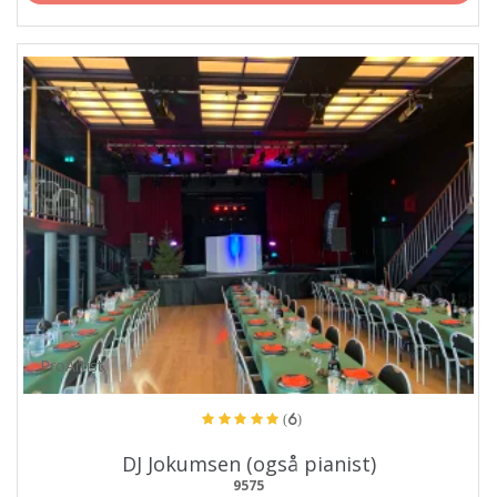
ProArtist
(6)
DJ Jokumsen (også pianist)
9575