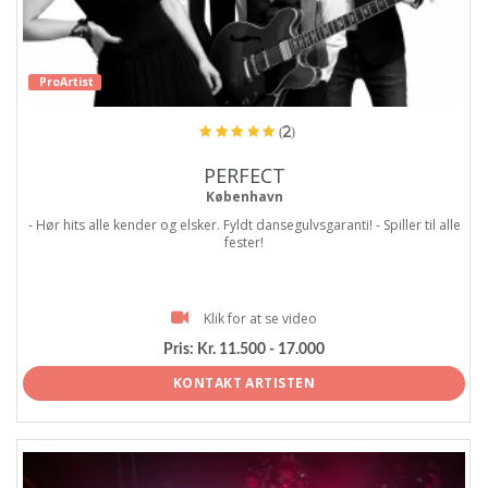
ProArtist
(2)
PERFECT
København
- Hør hits alle kender og elsker. Fyldt dansegulvsgaranti! - Spiller til alle
fester!
Klik for at se video
Pris:
Kr. 11.500 - 17.000
KONTAKT ARTISTEN