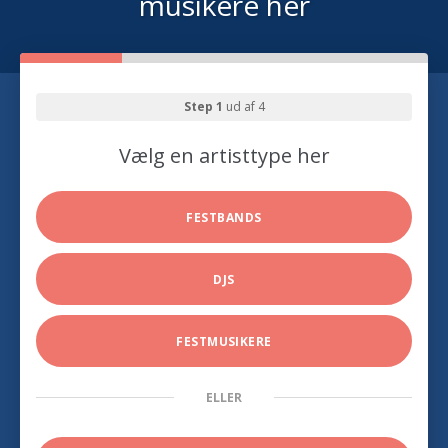
musikere her
Step 1
ud af 4
Vælg en artisttype her
FESTBANDS
DJS
FESTMUSIKERE
ELLER