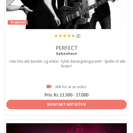
ProArtist
(2)
PERFECT
København
- Hør hits alle kender og elsker. Fyldt dansegulvsgaranti! - Spiller til alle
fester!
Klik for at se video
Pris:
Kr. 11.500 - 17.000
KONTAKT ARTISTEN