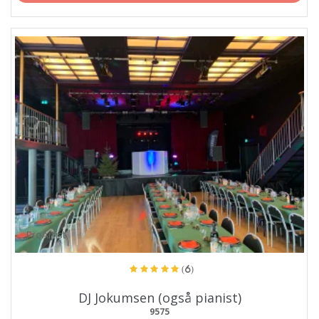
ProArtist
(6)
DJ Jokumsen (også pianist)
9575