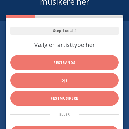
musikere her
Step 1
ud af 4
Vælg en artisttype her
FESTBANDS
DJS
FESTMUSIKERE
ELLER