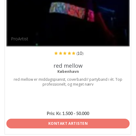
ProArtist
(10)
red mellow
København
red mellow er middagspianist, coverband// partyband i ét. Top
professionelt, og meget nærv
Pris:
Kr. 1.500 - 50.000
KONTAKT ARTISTEN