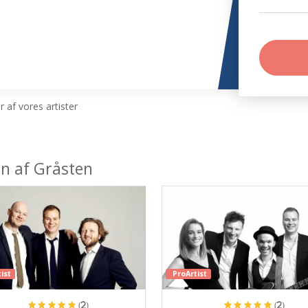
 af vores artister
en af Gråsten
ist
ProArtist
(2)
(2)