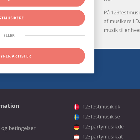
På 123festmusik
STMUSIKERE
af musikere i D
musik til enhve
ELLER
TYPER ARTISTER
rmation
123festmusik.dk
123festmusik.se
123partymusik.de
 og betingelser
123partymusik.at