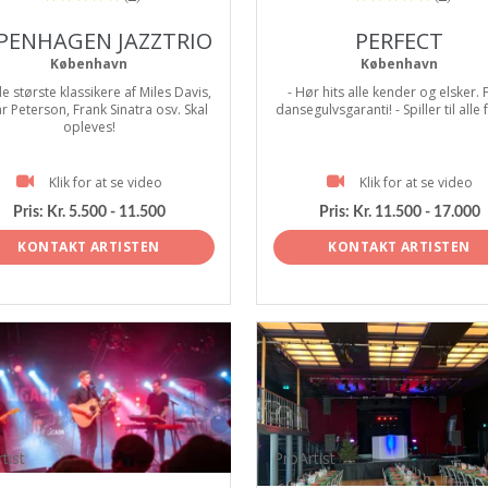
PENHAGEN JAZZTRIO
PERFECT
København
København
e største klassikere af Miles Davis,
- Hør hits alle kender og elsker. 
r Peterson, Frank Sinatra osv. Skal
dansegulvsgaranti! - Spiller til alle 
opleves!
Klik for at se video
Klik for at se video
Pris:
Kr. 5.500 - 11.500
Pris:
Kr. 11.500 - 17.000
KONTAKT ARTISTEN
KONTAKT ARTISTEN
tist
ProArtist