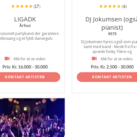
(17)
(6)
LIGADK
DJ Jokumsen (ogs
Århus
pianist)
essionelt partyband der garantere
9575
ællessang og et fyldt dansegulv.
DJ Jokumsen hyres også som pia
samt med band - Musik fra fra
sprøde funky 70ere og
Klik for at se video
Klik for at se video
Pris:
Kr. 16.000 - 30.000
Pris:
Kr. 2.500 - 30.000
KONTAKT ARTISTEN
KONTAKT ARTISTEN
tist