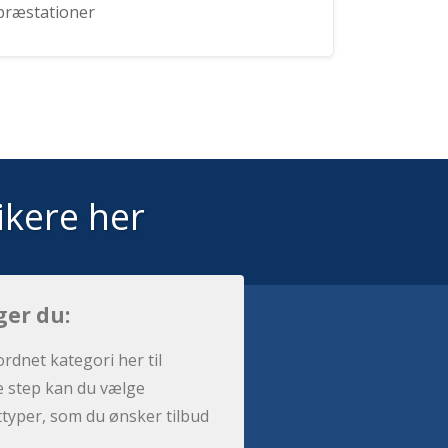
præstationer
ikere her
ger du:
ordnet kategori her til
e step kan du vælge
sttyper, som du ønsker tilbud