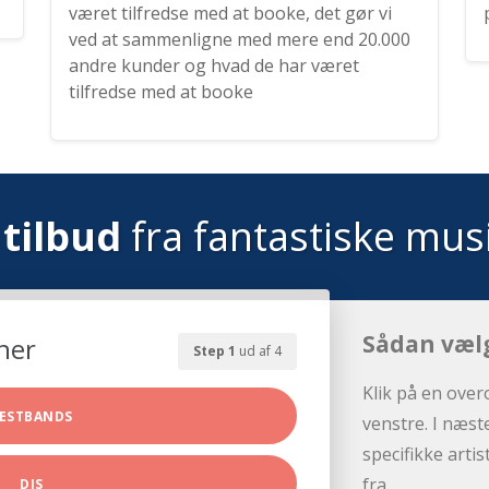
været tilfredse med at booke, det gør vi
ved at sammenligne med mere end 20.000
andre kunder og hvad de har været
tilfredse med at booke
tilbud
fra fantastiske mus
Sådan væl
her
Step 1
ud af 4
Klik på en over
ESTBANDS
venstre. I næst
specifikke arti
fra.
DJS