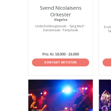
Svend Nicolaisens
Orkester
Slagelse
Underholdningsmusik - "Syng Med" -
Prof
Dansemusik - Partymusik
f
Pris:
Kr. 18.000 - 26.000
KONTAKT ARTISTEN
ProArtist
ProAr