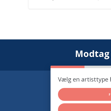
Modtag 
Vælg en artisttype 
F