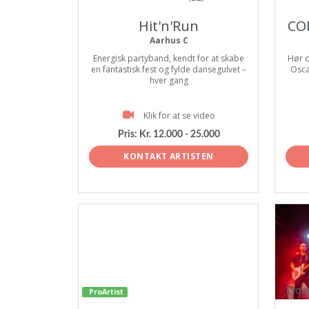
Hit'n'Run
CO
Aarhus C
Energisk partyband, kendt for at skabe
Hør d
en fantastisk fest og fylde dansegulvet –
Osca
hver gang
Klik for at se video
Pris:
Kr. 12.000 - 25.000
KONTAKT ARTISTEN
ProAr
ProArtist