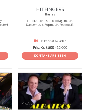
HITFINGERS
Hårlev
Fyldt
HITFINGERS, Duo, Middagsmusik,
fester!
Dansemusik, Popmusik, Festmusik,
Klik for at se video
Pris:
Kr. 3.500 - 12.000
KONTAKT ARTISTEN
ProArtist