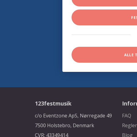
FE
ALLE 
123festmusik
Info
c/o Eventzone ApS, Nørregade 49
FAQ
7500 Holstebro, Denmark
Regler
CVR: 43349414
Blog