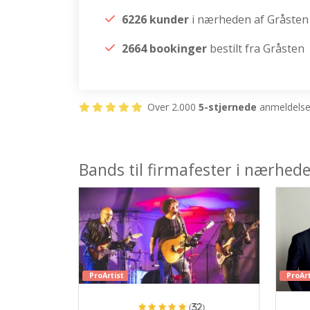
6226 kunder
i nærheden af Gråsten
2664 bookinger
bestilt fra Gråsten
Over 2.000
5-stjernede
anmeldelser
Bands til firmafester i nærhed
ProArtist
ProArt
(32)