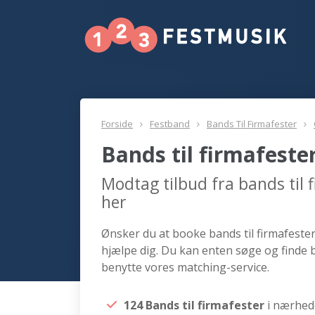
Forside
Festband
Bands Til Firmafester
Bands til firmafeste
Modtag tilbud fra bands til
her
Ønsker du at booke bands til firmafester 
hjælpe dig. Du kan enten søge og finde b
benytte vores matching-service.
124 Bands til firmafester
i nærhed