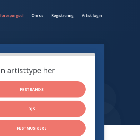
 forespørgsel
Om os
Registrering
Artist login
n artisttype her
FESTBANDS
DJS
FESTMUSIKERE