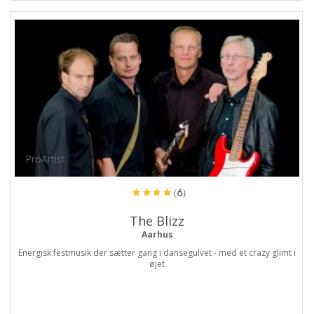
ProArtist
(6)
The Blizz
Aarhus
Energisk festmusik der sætter gang i dansegulvet - med et crazy glimt i
øjet