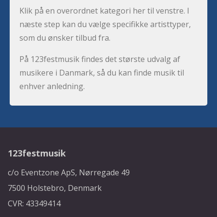
Klik på en overordnet kategori her til venstre. I
næste step kan du vælge specifikke artisttyper,
som du ønsker tilbud fra.
På 123festmusik findes det største udvalg af
musikere i Danmark, så du kan finde musik til
enhver anledning.
123festmusik
c/o Eventzone ApS, Nørregade 49
7500 Holstebro, Denmark
CVR: 43349414