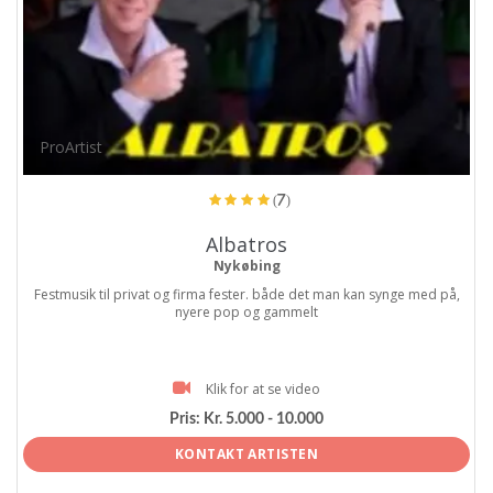
ProArtist
(7)
Albatros
Nykøbing
Festmusik til privat og firma fester. både det man kan synge med på,
nyere pop og gammelt
Klik for at se video
Pris:
Kr. 5.000 - 10.000
KONTAKT ARTISTEN