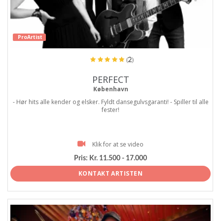
ProArtist
(2)
PERFECT
København
- Hør hits alle kender og elsker. Fyldt dansegulvsgaranti! - Spiller til alle
fester!
Klik for at se video
Pris:
Kr. 11.500 - 17.000
KONTAKT ARTISTEN