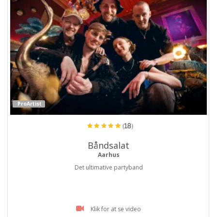
ProArtist
(18)
Båndsalat
Aarhus
Det ultimative partyband
Klik for at se video