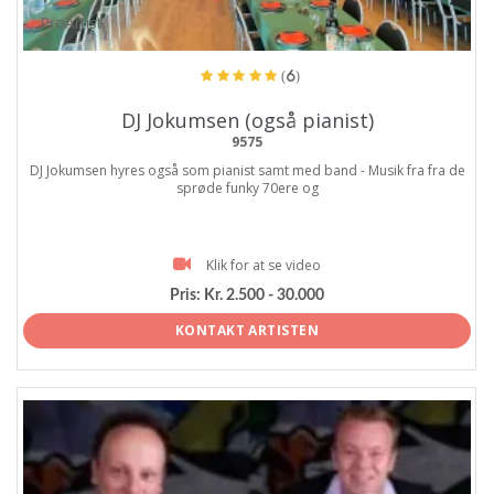
ProArtist
(6)
DJ Jokumsen (også pianist)
9575
DJ Jokumsen hyres også som pianist samt med band - Musik fra fra de
sprøde funky 70ere og
Klik for at se video
Pris:
Kr. 2.500 - 30.000
KONTAKT ARTISTEN