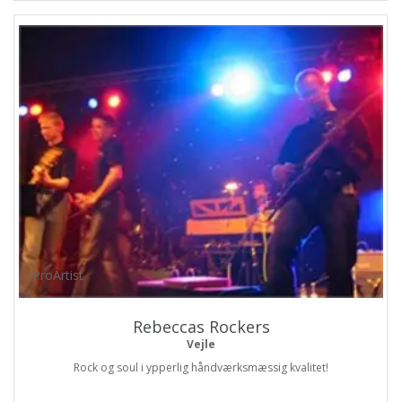
ProArtist
Rebeccas Rockers
Vejle
Rock og soul i ypperlig håndværksmæssig kvalitet!