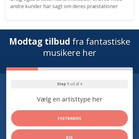
andre kunder har sagt om deres præstationer
Modtag tilbud
fra fantastiske
musikere her
Step 1
ud af 4
Vælg en artisttype her
FESTBANDS
DJS