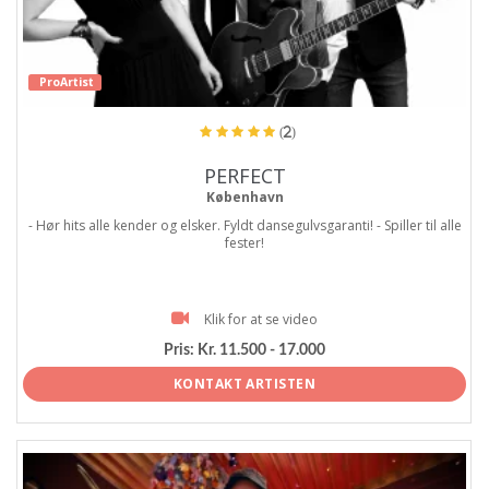
ProArtist
(2)
PERFECT
København
- Hør hits alle kender og elsker. Fyldt dansegulvsgaranti! - Spiller til alle
fester!
Klik for at se video
Pris:
Kr. 11.500 - 17.000
KONTAKT ARTISTEN