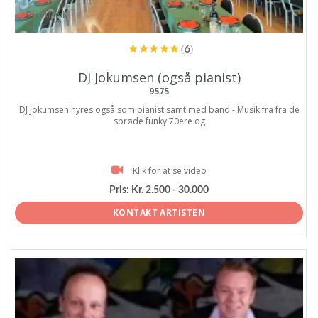
ProArtist
(6)
DJ Jokumsen (også pianist)
9575
DJ Jokumsen hyres også som pianist samt med band - Musik fra fra de
sprøde funky 70ere og
Klik for at se video
Pris:
Kr. 2.500 - 30.000
KONTAKT ARTISTEN