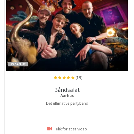
ProArtist
(18)
Båndsalat
Aarhus
Det ultimative partyband
Klik for at se video