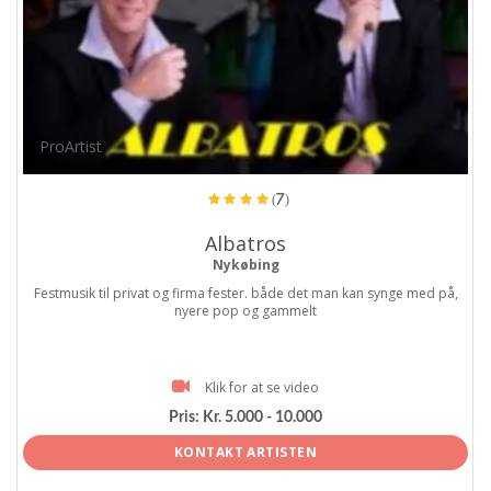
ProArtist
(7)
Albatros
Nykøbing
Festmusik til privat og firma fester. både det man kan synge med på,
nyere pop og gammelt
Klik for at se video
Pris:
Kr. 5.000 - 10.000
KONTAKT ARTISTEN