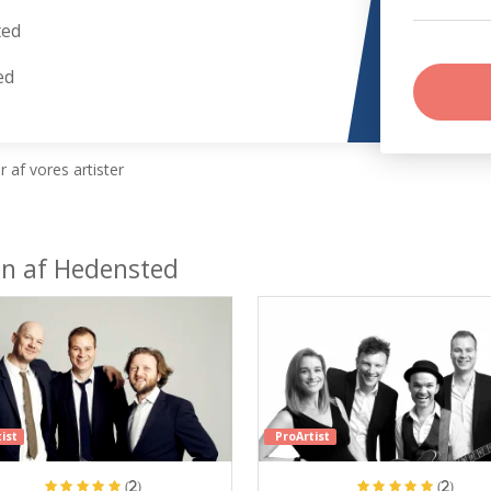
ted
ed
 af vores artister
en af Hedensted
ist
ProArtist
(2)
(2)