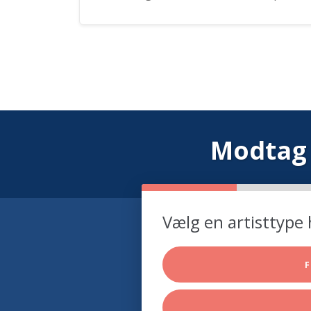
Modtag 
Vælg en artisttype 
F