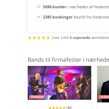
5696 kunder
i nærheden af Hedens
2385 bookinger
bestilt fra Hedenst
Over 2.000
5-stjernede
anmeldelser
Bands til firmafester i nærhed
ProArtist
ProArt
(32)