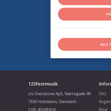
FE
ALLE 
123festmusik
Info
c/o Eventzone ApS, Nørregade 49
FAQ
7500 Holstebro, Denmark
Regler
CVR: 43349414
Blog