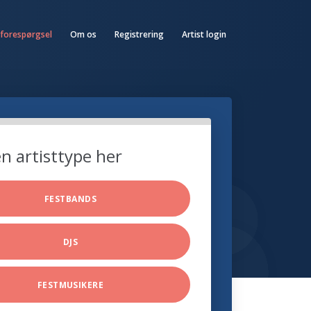
 forespørgsel
Om os
Registrering
Artist login
n artisttype her
FESTBANDS
DJS
FESTMUSIKERE