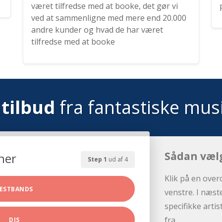
været tilfredse med at booke, det gør vi
ved at sammenligne med mere end 20.000
andre kunder og hvad de har været
tilfredse med at booke
tilbud
fra fantastiske mus
Sådan væl
her
Step 1
ud af 4
Klik på en over
ESTBANDS
venstre. I næst
specifikke arti
fra.
DJS