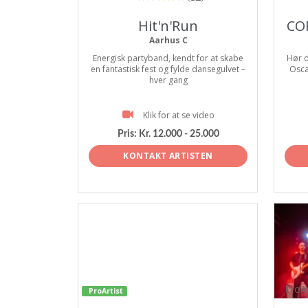
Hit'n'Run
CO
Aarhus C
Energisk partyband, kendt for at skabe
Hør d
en fantastisk fest og fylde dansegulvet –
Osca
hver gang
Klik for at se video
Pris:
Kr. 12.000 - 25.000
KONTAKT ARTISTEN
ProAr
ProArtist