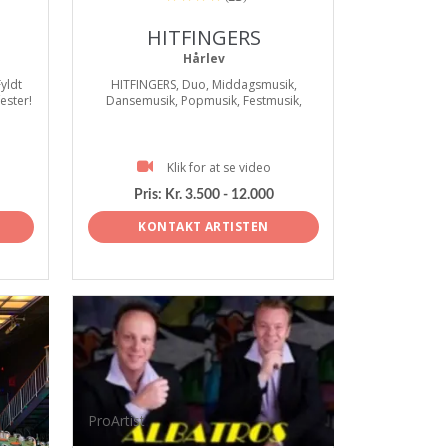
HITFINGERS
Hårlev
Fyldt
HITFINGERS, Duo, Middagsmusik,
fester!
Dansemusik, Popmusik, Festmusik,
Klik for at se video
Pris:
Kr. 3.500 - 12.000
KONTAKT ARTISTEN
ProArtist