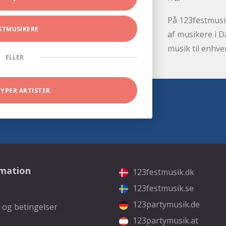
På 123festmusik
STMUSIKERE
af musikere i D
musik til enhve
ELLER
TYPER ARTISTER
rmation
123festmusik.dk
123festmusik.se
123partymusik.de
 og betingelser
123partymusik.at