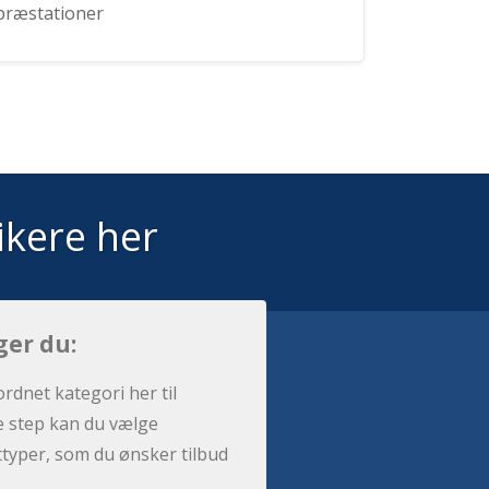
præstationer
ikere her
ger du:
ordnet kategori her til
e step kan du vælge
sttyper, som du ønsker tilbud