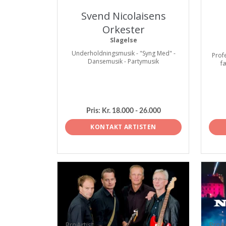
Svend Nicolaisens
Orkester
Slagelse
Underholdningsmusik - "Syng Med" -
Prof
Dansemusik - Partymusik
f
Pris:
Kr. 18.000 - 26.000
KONTAKT ARTISTEN
ProArtist
ProAr