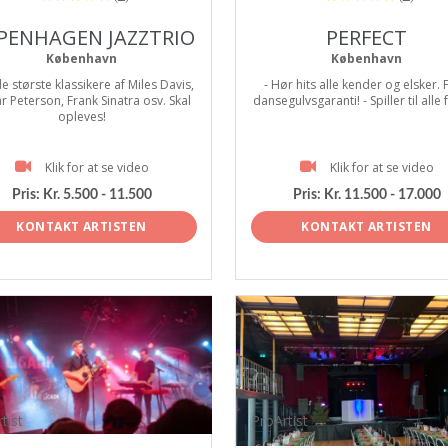
PENHAGEN JAZZTRIO
PERFECT
København
København
e største klassikere af Miles Davis,
- Hør hits alle kender og elsker. 
r Peterson, Frank Sinatra osv. Skal
dansegulvsgaranti! - Spiller til alle 
opleves!
Klik for at se video
Klik for at se video
Pris:
Kr. 5.500 - 11.500
Pris:
Kr. 11.500 - 17.000
KONTAKT ARTISTEN
KONTAKT ARTISTEN
tist
ProArtist