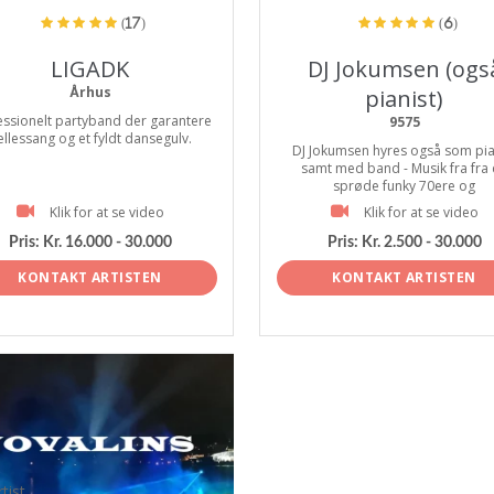
(17)
(6)
LIGADK
DJ Jokumsen (ogs
Århus
pianist)
essionelt partyband der garantere
9575
ællessang og et fyldt dansegulv.
DJ Jokumsen hyres også som pia
samt med band - Musik fra fra
sprøde funky 70ere og
Klik for at se video
Klik for at se video
Pris:
Kr. 16.000 - 30.000
Pris:
Kr. 2.500 - 30.000
KONTAKT ARTISTEN
KONTAKT ARTISTEN
tist