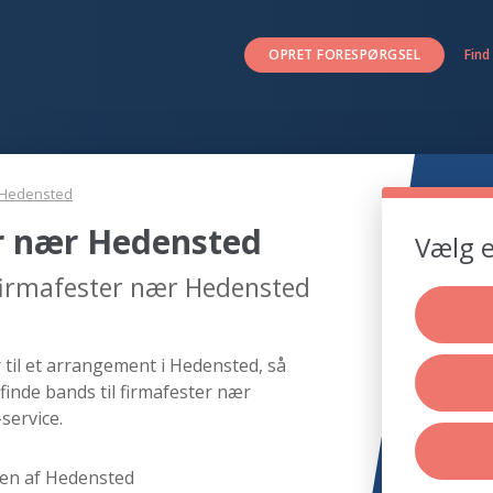
OPRET FORESPØRGSEL
Find
Hedensted
er nær Hedensted
Vælg e
 firmafester nær Hedensted
 til et arrangement i Hedensted, så
finde bands til firmafester nær
service.
en af Hedensted